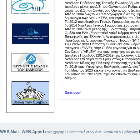
Διετέλεσε Πρόεδρος της Τοπικής Ένωσης Δήμων κ
Διετέλεσε μέλος του Δ.Σ. του Οργανισμού Ρυθμισ
μέλος του Δ.Σ. του Συνδέσμου Οργάνωσης Διαχεί
Από το 2004 έως το 2009 προχώρησε όλες τις μ
δημιουργία των Νέων ΚΤΕΛ, του γηπέδου του Πα
Το 2012 τοποθετήθηκε Γενικός Γραμματέας της Απ
Το 2014 διετέλεσε Γενικός Γραμματέας Συντονιστ
Από το 2007 είναι μέλος της Ευρωπαϊκής Επιτροπή
Ομάδα του ΕΛΚ (Ευρωπαϊκό Λαϊκό Κόμμα) στην Επ
Επικεφαλής της Ελληνικής Αντιπροσωπείας επί σ
Πρόεδρος της Επιτροπής Φυσικών Πόρων (ΝΑΤ), Π
Συμμετείχε στην Επιτροπή «Ιθαγένεια, διακυβέρν
ενέργεια» (ENVE), στην Ομάδα εργασίας για τα Δ
Συνέλευση (ARLEM) και ήταν εισηγητής σε μια σ
Διετέλεσε Πρόεδρος (2016-2019) της Ελληνικής Ε
Διετέλεσε επί σειρά ετών Γραμματέας Αυτοδιοίκησ
Διετέλεσε Μέλος της Πολιτικής Επιτροπής της Νέα
Το 2019 ήταν Υποψήφιος Βουλευτής στον Δυτικό 
Τον Μάιο του 2023 εξελέγη και ορκίστηκε Βουλευ
Τον Ιούνιο του 2023 ήταν πρώτος επιλαχών και μ
Αθήνας.
Επιστροφή
WEB-Mail
WEB-Apps
|
|
|
|
Όροι χρήσης
Προσωπικά δεδομένα
Ασφάλεια & Πρόσβαση