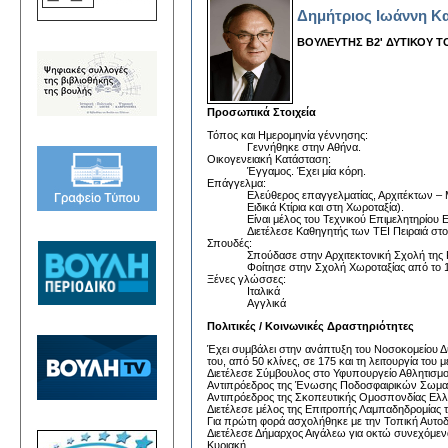
Δημήτριος Ιωάννη Κ
ΒΟΥΛΕΥΤΗΣ Β2' ΔΥΤΙΚΟΥ 
Προσωπικά Στοιχεία
Τόπος και Ημερομηνία γέννησης:
Γεννήθηκε στην Αθήνα.
Οικογενειακή Κατάσταση:
Έγγαμος. Έχει μία κόρη.
Επάγγελμα:
Ελεύθερος επαγγελματίας, Αρχιτέκτων – 
Ειδικά Κτίρια και στη Χωροταξία).
Είναι μέλος του Τεχνικού Επιμελητηρίου 
Διετέλεσε Καθηγητής των ΤΕΙ Πειραιά στο
Σπουδές:
Σπούδασε στην Αρχιτεκτονική Σχολή της 
Φοίτησε στην Σχολή Χωροταξίας από το 
Ξένες γλώσσες:
Ιταλικά
Αγγλικά
Πολιτικές / Κοινωνικές Δραστηριότητες
Έχει συμβάλει στην ανάπτυξη του Νοσοκομείου Δ
του, από 50 κλίνες, σε 175 και τη λειτουργία του μ
Διετέλεσε Σύμβουλος στο Υφυπουργείο Αθλητισμο
Αντιπρόεδρος της Ένωσης Ποδοσφαιρικών Σωμα
Αντιπρόεδρος της Σκοπευτικής Ομοσπονδίας Ελλ
Διετέλεσε μέλος της Επιτροπής Λαμπαδηδρομίας 
Για πρώτη φορά ασχολήθηκε με την Τοπική Αυτοδ
Διετέλεσε Δήμαρχος Αιγάλεω για οκτώ συνεχόμενα
Κυριακή.