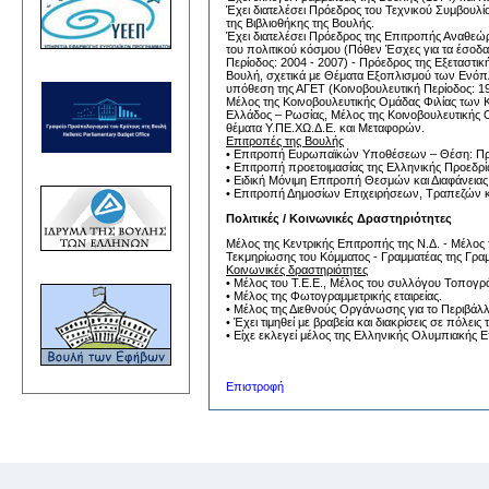
Έχει διατελέσει Πρόεδρος του Τεχνικού Συμβουλ
της Βιβλιοθήκης της Βουλής.
Έχει διατελέσει Πρόεδρος της Επιτροπής Αναθεώρ
του πολιτικού κόσμου (Πόθεν Έσχες για τα έσοδ
Περίοδος: 2004 - 2007) - Πρόεδρος της Εξεταστι
Βουλή, σχετικά με Θέματα Εξοπλισμού των Ενόπλ
υπόθεση της ΑΓΕΤ (Κοινοβουλευτική Περίοδος: 1
Μέλος της Κοινοβουλευτικής Ομάδας Φιλίας των 
Ελλάδος – Ρωσίας, Μέλος της Κοινοβουλευτικής 
θέματα Υ.ΠΕ.ΧΩ.Δ.Ε. και Μεταφορών.
Επιτροπές της Βουλής
• Επιτροπή Ευρωπαϊκών Υποθέσεων – Θέση: Π
• Επιτροπή προετοιμασίας της Ελληνικής Προεδρ
• Ειδική Μόνιμη Επιτροπή Θεσμών και Διαφάνειας
• Επιτροπή Δημοσίων Επιχειρήσεων, Τραπεζών κ
Πολιτικές / Κοινωνικές Δραστηριότητες
Μέλος της Κεντρικής Επιτροπής της Ν.Δ. - Μέλος 
Τεκμηρίωσης του Κόμματος - Γραμματέας της Γραμ
Κοινωνικές δραστηριότητες
• Μέλος του Τ.Ε.Ε., Μέλος του συλλόγου Τοπογ
• Μέλος της Φωτογραμμετρικής εταιρείας.
• Μέλος της Διεθνούς Οργάνωσης για το Περιβάλλ
• Έχει τιμηθεί με βραβεία και διακρίσεις σε πόλει
• Είχε εκλεγεί μέλος της Ελληνικής Ολυμπιακής Ε
Επιστροφή