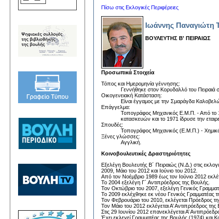
Πίσω στις Εκλογικές Περιφέρειες
Ιωάννης Παναγιώτη 
ΒΟΥΛΕΥΤΗΣ Β' ΠΕΙΡΑΙΩΣ
Προσωπικά Στοιχεία
Τόπος και Ημερομηνία γέννησης:
Γεννήθηκε στον Κορυδαλλό του Πειραιά στ
Οικογενειακή Κατάσταση:
Είναι έγγαμος με την Σμαράγδα Καλοβελών
Επάγγελμα:
Τοπογράφος Μηχανικός Ε.Μ.Π. - Από το 
κατασκευών και το 1971 ίδρυσε την εταιρε
Σπουδές:
Τοπογράφος Μηχανικός (Ε.Μ.Π.) - Χημικ
Ξένες γλώσσες:
Αγγλική.
Κοινοβουλευτικές Δραστηριότητες
Εξελέγη Βουλευτής Β΄ Πειραιώς (Ν.Δ.) στις εκλογ
2009, Μάιο του 2012 και Ιούνιο του 2012.
Από τον Νοέμβριο 1989 έως τον Ιούνιο 2012 εκλέγ
Το 2004 εξελέγη Γ΄ Αντιπρόεδρος της Βουλής.
Τον Οκτώβριο του 2007, εξελέγη Γενικός Γραμματ
Το 2009 εκλέχθηκε εκ νέου Γενικός Γραμματέας τ
Τον Φεβρουάριο του 2010, εκλέγεται Πρόεδρος τη
Τον Μάιο του 2012 εκλέγεται Α’ Αντιπρόεδρος τη
Στις 29 Ιουνίου 2012 επανεκλέγεται Α’ Αντιπρόε
Έχει εκλεγεί Γραμματέας της Βουλής (1974) και 