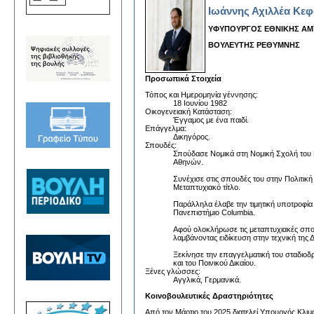
Ιωάννης Αχιλλέα Κεφ
ΥΦΥΠΟΥΡΓΟΣ ΕΘΝΙΚΗΣ Α
ΒΟΥΛΕΥΤΗΣ ΡΕΘΥΜΝΗΣ
Προσωπικά Στοιχεία
Τόπος και Ημερομηνία γέννησης:
18 Ιουνίου 1982
Οικογενειακή Κατάσταση:
Έγγαμος με ένα παιδί.
Επάγγελμα:
Δικηγόρος.
Σπουδές:
Σπούδασε Νομικά στη Νομική Σχολή του 
Αθηνών.
Συνέχισε στις σπουδές του στην Πολιτική
Μεταπτυχιακό τίτλο.
Παράλληλα έλαβε την τιμητική υποτροφία 
Πανεπιστήμιο Columbia.
Αφού ολοκλήρωσε τις μεταπτυχιακές σπο
λαμβάνοντας ειδίκευση στην τεχνική της 
Ξεκίνησε την επαγγελματική του σταδιοδρ
και του Ποινικού Δικαίου.
Ξένες γλώσσες:
Αγγλικά, Γερμανικά.
Κοινοβουλευτικές Δραστηριότητες
Από τον Μάρτιο του 2025 διατελεί Υπουργός Κλιμα