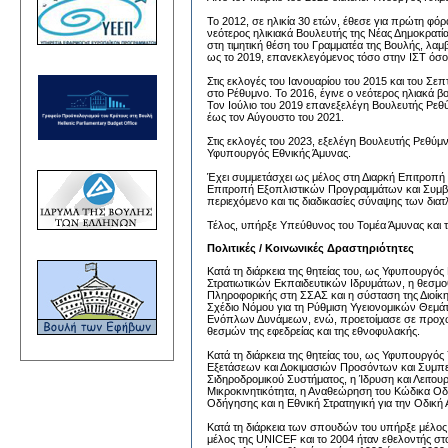
Το 2012, σε ηλικία 30 ετών, έθεσε για πρώτη φόρ
νεότερος ηλικιακά Βουλευτής της Νέας Δημοκρατία
στη τιμητική θέση του Γραμματέα της Βουλής, λαμ
ως το 2019, επανεκλεγόμενος τόσο στην ΙΣΤ όσο 
Στις εκλογές του Ιανουαρίου του 2015 και του Σεπτ
στο Ρέθυμνο. Το 2016, έγινε ο νεότερος ηλιακά 
Τον Ιούλιο του 2019 επανεξελέγη Βουλευτής Ρε
έως τον Αύγουστο του 2021.
Στις εκλογές του 2023, εξελέγη Βουλευτής Ρεθύμν
Υφυπουργός Εθνικής Άμυνας.
Έχει συμμετάσχει ως μέλος στη Διαρκή Επιτροπ
Επιτροπή Εξοπλιστικών Προγραμμάτων και Συμβάσε
περιεχόμενο και τις διαδικασίες σύναψης των δ
Τέλος, υπήρξε Υπεύθυνος του Τομέα Άμυνας και 
Πολιτικές / Κοινωνικές Δραστηριότητες
Κατά τη διάρκεια της θητείας του, ως Υφυπουργ
Στρατιωτικών Εκπαιδευτικών Ιδρυμάτων, η θεσμο
Πληροφορικής στη ΣΣΑΣ και η σύσταση της Διοί
Σχέδιο Νόμου για τη Ρύθμιση Υγειονομικών Θεμά
Ενόπλων Δυνάμεων, ενώ, προετοίμασε σε προχωρη
θεσμών της εφεδρείας και της εθνοφυλακής.
Κατά τη διάρκεια της θητείας του, ως Υφυπουρ
Εξετάσεων και Δοκιμασιών Προσόντων και Συμπε
Σιδηροδρομικού Συστήματος, η Ίδρυση και Λειτουρ
Μικροκινητικότητα, η Αναθεώρηση του Κώδικα Οδ
Οδήγησης και η Εθνική Στρατηγική για την Οδική 
Κατά τη διάρκεια των σπουδών του υπήρξε μέλος τ
μέλος της UNICEF και το 2004 ήταν εθελοντής στ