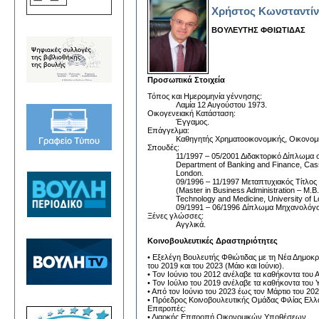
Χρήστος Κωνσταντίν
ΒΟΥΛΕΥΤΗΣ ΦΘΙΩΤΙΔΑΣ
Προσωπικά Στοιχεία
Τόπος και Ημερομηνία γέννησης:
Λαμία 12 Αυγούστου 1973.
Οικογενειακή Κατάσταση:
Έγγαμος.
Επάγγελμα:
Καθηγητής Χρηματοοικονομικής, Οικονομ
Σπουδές:
11/1997 – 05/2001 Διδακτορικό Δίπλωμα 
Department of Banking and Finance, Cass
London.
09/1996 – 11/1997 Μεταπτυχιακός Τίτλο
(Master in Business Administration – Μ.Β.
Technology and Medicine, University of 
09/1991 – 06/1996 Δίπλωμα Μηχανολόγου
Ξένες γλώσσες:
Αγγλικά.
Κοινοβουλευτικές Δραστηριότητες
• Εξελέγη Βουλευτής Φθιώτιδας με τη Νέα Δημοκρατ
του 2019 και του 2023 (Μάιο και Ιούνιο).
• Τον Ιούνιο του 2012 ανέλαβε τα καθήκοντα του
• Τον Ιούλιο του 2019 ανέλαβε τα καθήκοντα του
• Από τον Ιούνιο του 2023 έως τον Μάρτιο του 
• Πρόεδρος Κοινοβουλευτικής Ομάδας Φιλίας Ελ
Eπιτροπές:
• Διαρκής Επιτροπή Οικονομικών Υποθέσεων