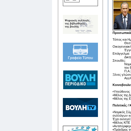
Προσωπικά 
Τόπος και Η
Θεσπ
Οικογενειακ
Έγγα
Επάγγελμα:
Δικη
Σπουδές:
Νομι
του 
Π.Α.
Ξένες γλώσσ
Αγγλ
Κοινοβουλε
•Υπεύθυνος 
•Μέλος της 
•Μέλος της 
Πολιτικές /
•Νομικός Σύ
συλλόγων κα
Έχει εκλεγεί:
•Μέλος ΚΠΕ 
•Αντιπεριφερ
•Πρόεδρος τ