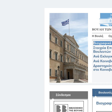
Η Βουλή
Ορ
Βιογραφικά 
Στοιχεία Επ
Βουλευτών
Ανά Εκλογι
Ανά Κοινοβ
Δραστηριότ
στο Κοινοβ
Βουλευτές
Σύνδεσμοι
Βιογραφι