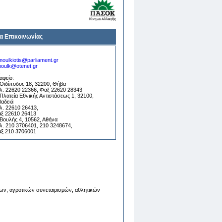
ία Επικοινωνίας
moulkiotis@parliament.gr
oulk@otenet.gr
:
αφείο:
 Οιδίποδος 18, 32200, Θήβα
λ. 22620 22366, Φαξ 22620 28343
 Πλατεία Εθνικής Αντιστάσεως 1, 32100,
βαδειά
λ. 22610 26413,
ξ 22610 26413
 Βουλής 4, 10562, Αθήνα
λ. 210 3706401, 210 3248674,
ξ 210 3706001
ν, αγροτικών συνεταιρισμών, αθλητικών