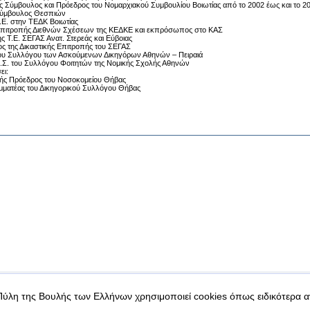
ς Σύμβουλος και Πρόεδρος του Νομαρχιακού Συμβουλίου Βοιωτίας από το 2002 έως και το 2
Σύμβουλος Θεσπιών
.Ε. στην ΤΕΔΚ Βοιωτίας
Επιτροπής Διεθνών Σχέσεων της ΚΕΔΚΕ και εκπρόσωπος στο ΚΑΣ
ς Τ.Ε. ΣΕΓΑΣ Ανατ. Στερεάς και Εύβοιας
ς της Δικαστικής Επιτροπής του ΣΕΓΑΣ
ου Συλλόγου των Ασκούμενων Δικηγόρων Αθηνών – Πειραιά
Δ.Σ. του Συλλόγου Φοιτητών της Νομικής Σχολής Αθηνών
ει:
ς Πρόεδρος του Νοσοκομείου Θήβας
αμματέας του Δικηγορικού Συλλόγου Θήβας
|
|
 δεδομένα
Ασφάλεια & Πρόσβαση
Πύλη της Βουλής των Ελλήνων χρησιμοποιεί cookies όπως ειδικότερα 