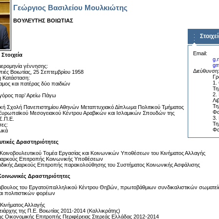
Γεώργιος Βασιλείου Μουλκιώτης
ΒΟΥΛΕΥΤΗΣ ΒΟΙΩΤΙΑΣ
Στοιχε
Email:
Στοιχεία
g.
gm
μερομηνία γέννησης:
Διεύθυνση
ιές Βοιωτίας, 25 Σεπτεμβρίου 1958
Γρ
ή Κατάσταση:
1.
μος και πατέρας δύο παιδιών
Τη
2.
γόρος παρ’ Αρείω Πάγω
Λι
Τη
κή Σχολή Πανεπιστημίου Αθηνών Μεταπτυχιακό Δίπλωμα Πολιτικού Τμήματος
Φα
Ευρωπαϊκού Μεσογειακού Κέντρου Αραβικών και Ισλαμικών Σπουδών της
3.
Σ.Π.Ε.
Τη
ες:
Φα
ικά
υτικές Δραστηριότητες
Κοινοβουλευτικού Τομέα Εργασίας και Κοινωνικών Υποθέσεων του Κινήματος Αλλαγής
Διαρκούς Επιτροπής Κοινωνικής Υποθέσεων
Ειδικής Διαρκούς Επιτροπής παρακολούθησης του Συστήματος Κοινωνικής Ασφάλισης
 Κοινωνικές Δραστηριότητες
μβουλος του Εργατοϋπαλληλικού Κέντρου Θηβών, πρωτοβάθμιων συνδικαλιστικών σωματείω
ι πολιτιστικών φορέων
Κινήματος Αλλαγής
ειάρχης της Π.Ε. Βοιωτίας 2011-2014 (Καλλικράτης)
ης Οικονομικής Επιτροπής Περιφέρειας Στερεάς Ελλάδας 2012-2014