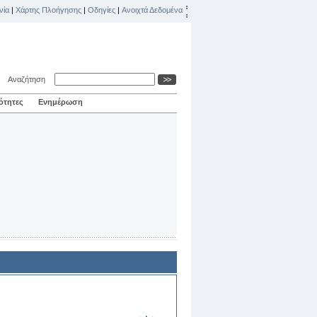
νία
|
Χάρτης Πλοήγησης
|
Οδηγίες
|
Ανοιχτά Δεδομένα
Αναζήτηση
ότητες
Ενημέρωση