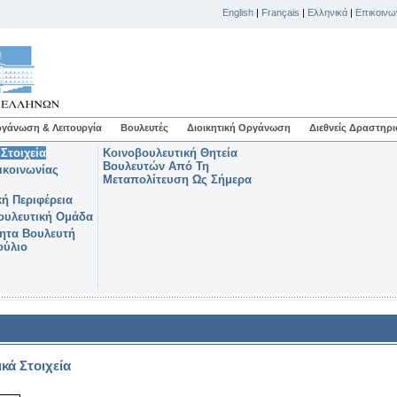
English
|
Français
|
Ελληνικά
|
Επικοινω
γάνωση & Λειτουργία
Βουλευτές
Διοικητική Οργάνωση
Διεθνείς Δραστηρι
Στοιχεία
Κοινοβουλευτική Θητεία
Βουλευτών Από Τη
ικοινωνίας
Μεταπολίτευση Ως Σήμερα
κή Περιφέρεια
ουλευτική Ομάδα
ητα Βουλευτή
ούλιο
κά Στοιχεία