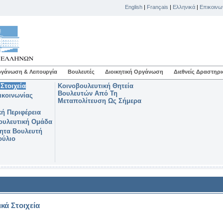
English
|
Français
|
Ελληνικά
|
Επικοινω
γάνωση & Λειτουργία
Βουλευτές
Διοικητική Οργάνωση
Διεθνείς Δραστηρι
Στοιχεία
Κοινοβουλευτική Θητεία
Βουλευτών Από Τη
ικοινωνίας
Μεταπολίτευση Ως Σήμερα
κή Περιφέρεια
ουλευτική Ομάδα
ητα Βουλευτή
ούλιο
κά Στοιχεία