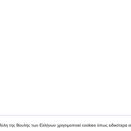
|
|
 δεδομένα
Ασφάλεια & Πρόσβαση
Πύλη της Βουλής των Ελλήνων χρησιμοποιεί cookies όπως ειδικότερα 