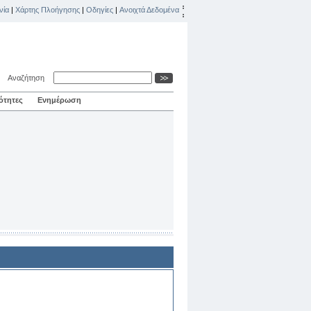
νία
|
Χάρτης Πλοήγησης
|
Οδηγίες
|
Ανοιχτά Δεδομένα
Αναζήτηση
ότητες
Ενημέρωση