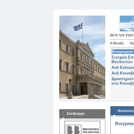
Η Βουλή
Ορ
Βιογραφικά 
Στοιχεία Επ
Βουλευτών
Ανά Εκλογι
Ανά Κοινοβ
Δραστηριότ
στο Κοινοβ
Βουλευτές
Σύνδεσμοι
Βιογραφι