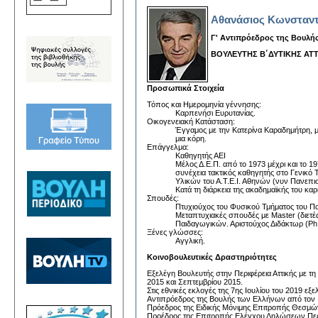
Αθανάσιος Κωνσταν
Γ' Αντιπρόεδρος της Βουλή
ΒΟΥΛΕΥΤΗΣ Β΄ΔΥΤΙΚΗΣ ΑΤ
Προσωπικά Στοιχεία
Τόπος και Ημερομηνία γέννησης:
Καρπενήσι Ευρυτανίας.
Οικογενειακή Κατάσταση:
Έγγαμος με την Κατερίνα Καραδημήτρη, με
μια κόρη.
Επάγγελμα:
Καθηγητής ΑΕΙ
Μέλος Δ.Ε.Π. από το 1973 μέχρι και το 1
συνέχεια τακτικός καθηγητής στο Γενικό 
Υλικών του Α.Τ.Ε.Ι. Αθηνών (νυν Πανεπιστ
Κατά τη διάρκεια της ακαδημαϊκής του καρ
Σπουδές:
Πτυχιούχος του Φυσικού Τμήματος του Π
Μεταπτυχιακές σπουδές με Master (διετές
Παιδαγωγικών. Αριστούχος Διδάκτωρ (P
Ξένες γλώσσες:
Αγγλική.
Κοινοβουλευτικές Δραστηριότητες
Εξελέγη Βουλευτής στην Περιφέρεια Αττικής με τη 
2015 και Σεπτεμβρίου 2015.
Στις εθνικές εκλογές της 7ης Ιουλίου του 2019 εξ
Αντιπρόεδρος της Βουλής των Ελλήνων από τον Ι
Πρόεδρος της Ειδικής Μόνιμης Επιτροπής Θεσμών 
Προέδρος της Επιτροπής Ελέγχου Δηλώσεων Περι