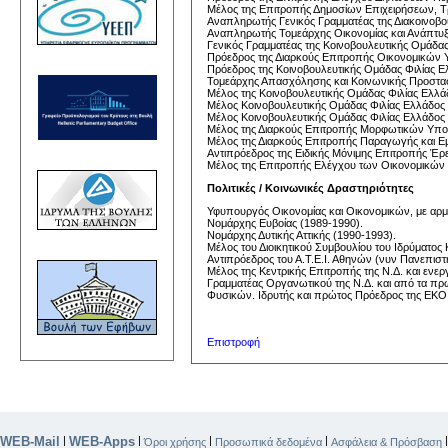
Μέλος της Επιτροπής Δημοσίων Επιχειρήσεων, Τ
Αναπληρωτής Γενικός Γραμματέας της Διακοινοβου
Αναπληρωτής Τομεάρχης Οικονομίας και Ανάπτυξη
Γενικός Γραμματέας της Κοινοβουλευτικής Ομάδας
Πρόεδρος της Διαρκούς Επιτροπής Οικονομικών 
Πρόεδρος της Κοινοβουλευτικής Ομάδας Φιλίας Ε
Τομεάρχης Απασχόλησης και Κοινωνικής Προστασί
Μέλος της Κοινοβουλευτικής Ομάδας Φιλίας Ελλά
Μέλος Κοινοβουλευτικής Ομάδας Φιλίας Ελλάδος 
Μέλος Κοινοβουλευτικής Ομάδας Φιλίας Ελλάδος
Μέλος της Διαρκούς Επιτροπής Μορφωτικών Υπ
Μέλος της Διαρκούς Επιτροπής Παραγωγής και Ε
Αντιπρόεδρος της Ειδικής Μόνιμης Επιτροπής Έρ
Μέλος της Επιτροπής Ελέγχου των Οικονομικών
Πολιτικές / Κοινωνικές Δραστηριότητες
Υφυπουργός Οικονομίας και Οικονομικών, με αρμ
Νομάρχης Ευβοίας (1989-1990).
Νομάρχης Δυτικής Αττικής (1990-1993).
Μέλος του Διοικητικού Συμβουλίου του Ιδρύματος 
Αντιπρόεδρος του Α.Τ.Ε.Ι. Αθηνών (νυν Πανεπιστημ
Μέλος της Κεντρικής Επιτροπής της Ν.Δ. και ενε
Γραμματέας Οργανωτικού της Ν.Δ. και από τα πρ
Φυσικών. Ιδρυτής και πρώτος Πρόεδρος της ΕΚΟ
Επιστροφή
WEB-Mail
WEB-Apps
|
|
|
|
Όροι χρήσης
Προσωπικά δεδομένα
Ασφάλεια & Πρόσβαση