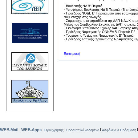
- Βουλευτής ΝΔ Β' Πειραιά.
- Υποψήφιος Βουλευτής ΝΔ Β Πειραιά: (Β επιλαχ
- Πρόεδρος ΝΟΔΕ Β’ Πειραιά μετά από εσωκομματι
συμμετοχής στις εκλογές.
- Συμμετέχω στα ψηφοδέλτια της ΔΑΠ-ΝΔΦΚ Ιατρι
Μέλος του Συμβουλίου Σχολής της ΔΑΠ Ιατρικής.
- Εκλέγομαι Υπεύθυνος Σχολής ΔΑΠ Ιατρικής Αθήν
- Πρόεδρος Νομαρχιακής ΟΝΝΕΔ Β' Πειραιά/ Π2.
- Τομεάρχης Υγείας της Νομαρχιακής Β' Πειραιά.
- Πρόεδρος Τοπικής Οργάνωσης ΝΔ Αμφιάλης Κερ
Επιστροφή
WEB-Mail
WEB-Apps
|
|
|
|
Όροι χρήσης
Προσωπικά δεδομένα
Ασφάλεια & Πρόσβαση