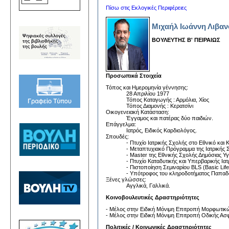
Πίσω στις Εκλογικές Περιφέρειες
Μιχαήλ Ιωάννη Λιβαν
ΒΟΥΛΕΥΤΗΣ Β' ΠΕΙΡΑΙΩΣ
Προσωπικά Στοιχεία
Τόπος και Ημερομηνία γέννησης:
28 Απριλίου 1977
Τόπος Καταγωγής : Αρμόλια, Χίος
Τόπος Διαμονής : Κερατσίνι
Οικογενειακή Κατάσταση:
Έγγαμος και πατέρας δύο παιδιών.
Επάγγελμα:
Ιατρός, Ειδικός Καρδιολόγος.
Σπουδές:
- Πτυχίο Ιατρικής Σχολής στο Εθνικό και
- Μεταπτυχιακό Πρόγραμμα της Ιατρικής Σ
- Master της Εθνικής Σχολής Δημόσιας Υγ
- Πτυχίο Καταδυτικής και Υπερβαρικής Ια
- Πιστοποίηση Σεμιναρίου BLS (Basic Life
- Υπότροφος του κληροδοτήματος Παπαδά
Ξένες γλώσσες:
Αγγλικά, Γαλλικά.
Κοινοβουλευτικές Δραστηριότητες
- Μέλος στην Ειδική Μόνιμη Επιτροπή Μορφωτι
- Μέλος στην Ειδική Μόνιμη Επιτροπή Οδικής Ασφ
Πολιτικές / Κοινωνικές Δραστηριότητες