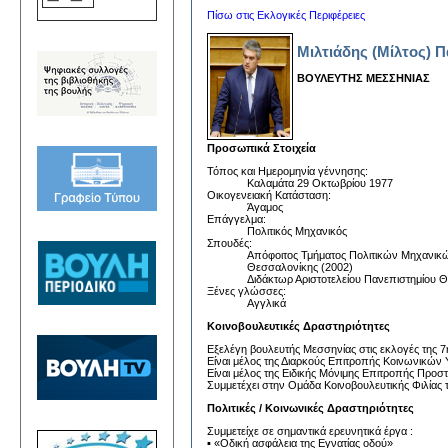
Πίσω στις Εκλογικές Περιφέρειες
Μιλτιάδης (Μίλτος)
ΒΟΥΛΕΥΤΗΣ ΜΕΣΣΗΝΙΑΣ
Προσωπικά Στοιχεία
Τόπος και Ημερομηνία γέννησης:
Καλαμάτα 29 Οκτωβρίου 1977
Οικογενειακή Κατάσταση:
Άγαμος
Επάγγελμα:
Πολιτικός Μηχανικός
Σπουδές:
Απόφοιτος Τμήματος Πολιτικών Μηχανικώ
Θεσσαλονίκης (2002)
Διδάκτωρ Αριστοτελείου Πανεπιστημίου 
Ξένες γλώσσες:
Αγγλικά
Κοινοβουλευτικές Δραστηριότητες
Εξελέγη βουλευτής Μεσσηνίας στις εκλογές της 7
Είναι μέλος της Διαρκούς Επιτροπής Κοινωνικώ
Είναι μέλος της Ειδικής Μόνιμης Επιτροπής Προ
Συμμετέχει στην Ομάδα Κοινοβουλευτικής Φιλίας τ
Πολιτικές / Κοινωνικές Δραστηριότητες
Συμμετείχε σε σημαντικά ερευνητικά έργα :
▪ «Οδική ασφάλεια της Εγνατίας οδού»