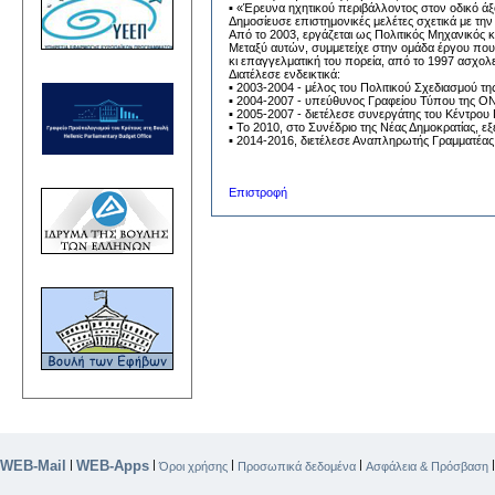
▪ «Έρευνα ηχητικού περιβάλλοντος στον οδικό άξ
Δημοσίευσε επιστημονικές μελέτες σχετικά με την 
Από το 2003, εργάζεται ως Πολιτικός Μηχανικός κ
Μεταξύ αυτών, συμμετείχε στην ομάδα έργου που
κι επαγγελματική του πορεία, από το 1997 ασχολε
Διατέλεσε ενδεικτικά:
▪ 2003-2004 - μέλος του Πολιτικού Σχεδιασμού 
▪ 2004-2007 - υπεύθυνος Γραφείου Τύπου της 
▪ 2005-2007 - διετέλεσε συνεργάτης του Κέντρο
▪ Το 2010, στο Συνέδριο της Νέας Δημοκρατίας, ε
▪ 2014-2016, διετέλεσε Αναπληρωτής Γραμματέας 
Επιστροφή
WEB-Mail
WEB-Apps
|
|
|
|
Όροι χρήσης
Προσωπικά δεδομένα
Ασφάλεια & Πρόσβαση