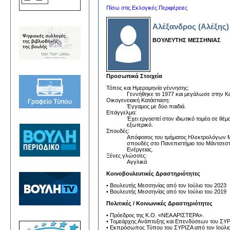
Πίσω στις Εκλογικές Περιφέρειες
Αλέξανδρος (Αλέξης
ΒΟΥΛΕΥΤΗΣ ΜΕΣΣΗΝΙΑΣ
Προσωπικά Στοιχεία
Τόπος και Ημερομηνία γέννησης:
Γεννήθηκε το 1977 και μεγάλωσε στην Κ
Οικογενειακή Κατάσταση:
Έγγαμος με δύο παιδιά.
Επάγγελμα:
Έχει εργαστεί στον ιδιωτικό τομέα σε θέμ
εξωτερικό.
Σπουδές:
Απόφοιτος του τμήματος Ηλεκτρολόγων 
σπουδές στο Πανεπιστήμιο του Μάντσεστε
Ενέργειας.
Ξένες γλώσσες:
Αγγλικά
Κοινοβουλευτικές Δραστηριότητες
• Βουλευτής Μεσσηνίας από τον Ιούλιο του 2023
• Βουλευτής Μεσσηνίας από τον Ιούλιο του 2019
Πολιτικές / Κοινωνικές Δραστηριότητες
• Πρόεδρος της Κ.Ο. «ΝΕΑ ΑΡΙΣΤΕΡΑ».
• Τομεάρχης Ανάπτυξης και Επενδύσεων του ΣΥΡ
• Εκπρόσωπος Τύπου του ΣΥΡΙΖΑ από τον Ιούλιο 