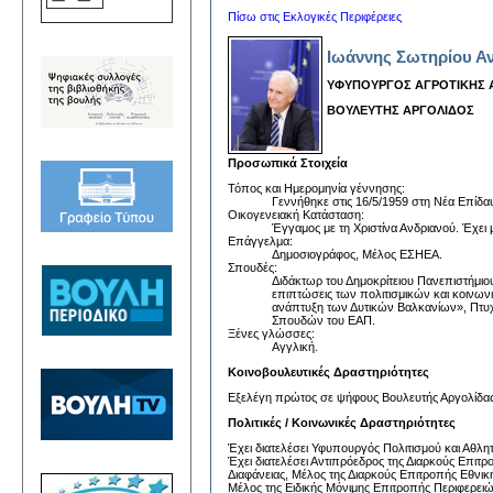
Πίσω στις Εκλογικές Περιφέρειες
Ιωάννης Σωτηρίου Α
ΥΦΥΠΟΥΡΓΟΣ ΑΓΡΟΤΙΚΗΣ 
ΒΟΥΛΕΥΤΗΣ ΑΡΓΟΛΙΔΟΣ
Προσωπικά Στοιχεία
Τόπος και Ημερομηνία γέννησης:
Γεννήθηκε στις 16/5/1959 στη Νέα Επίδα
Οικογενειακή Κατάσταση:
Έγγαμος με τη Χριστίνα Ανδριανού. Έχει μ
Επάγγελμα:
Δημοσιογράφος, Μέλος ΕΣΗΕΑ.
Σπουδές:
Διδάκτωρ του Δημοκρίτειου Πανεπιστήμιο
επιπτώσεις των πολιτισμικών και κοινωνι
ανάπτυξη των Δυτικών Βαλκανίων», Πτυ
Σπουδών του ΕΑΠ.
Ξένες γλώσσες:
Αγγλική.
Κοινοβουλευτικές Δραστηριότητες
Εξελέγη πρώτος σε ψήφους Βουλευτής Αργολίδας μ
Πολιτικές / Κοινωνικές Δραστηριότητες
Έχει διατελέσει Υφυπουργός Πολιτισμού και Αθλη
Έχει διατελέσει Αντιπρόεδρος της Διαρκούς Επι
Διαφάνειας, Μέλος της Διαρκούς Επιτροπής Εθνι
Μέλος της Ειδικής Μόνιμης Επιτροπής Περιφερει