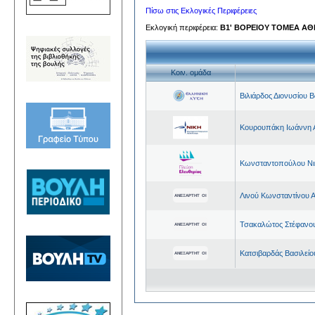
Πίσω στις Εκλογικές Περιφέρειες
Εκλογική περιφέρεια:
Β1' ΒΟΡΕΙΟΥ ΤΟΜΕΑ Α
Kοιν. ομάδα
Βιλιάρδος Διονυσίου Β
Κουρουπάκη Ιωάννη 
Κωνσταντοπούλου Ν
Λινού Κωνσταντίνου 
Τσακαλώτος Στέφανου
Κατσιβαρδάς Βασιλεί