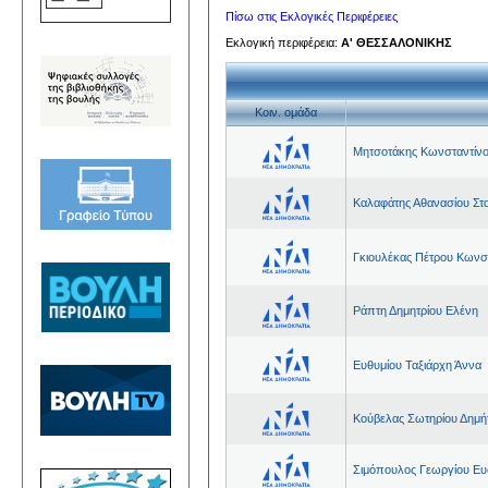
Πίσω στις Εκλογικές Περιφέρειες
Εκλογική περιφέρεια:
Α' ΘΕΣΣΑΛΟΝΙΚΗΣ
Kοιν. ομάδα
Μητσοτάκης Κωνσταντίνο
Καλαφάτης Αθανασίου Στ
Γκιουλέκας Πέτρου Κωνσ
Ράπτη Δημητρίου Ελένη
Ευθυμίου Ταξιάρχη Άννα
Κούβελας Σωτηρίου Δημή
Σιμόπουλος Γεωργίου Ευσ