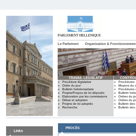
Le Parlement
Organisation & Fonctionnemen
TRAVAIL LEGISLATIF
CONTROL
Procédure législative
Procédures
Ordre du jour
Moyens du c
Bulletin hebdomadaire
Procédures 
Projets/Propos de loi déposés
Bulletin he
Elaboration par les commissions
Ordres du jo
Débat et adoption
Ordres du jo
Projets de loi adoptés
Bulletin des
Recherche
Bulletin des
PROCÈS
Links