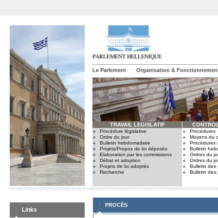
Le Parlement
Organisation & Fonctionnemen
TRAVAIL LEGISLATIF
CONTROL
Procédure législative
Procédures
Ordre du jour
Moyens du c
Bulletin hebdomadaire
Procédures 
Projets/Propos de loi déposés
Bulletin he
Elaboration par les commissions
Ordres du jo
Débat et adoption
Ordres du jo
Projets de loi adoptés
Bulletin des
Recherche
Bulletin des
PROCÈS
Links