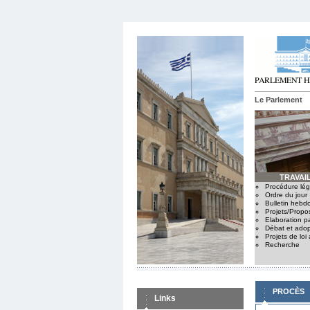
Le Parlement
TRAVAIL
Procédure légi
Ordre du jour
Bulletin hebd
Projets/Propo
Elaboration p
Débat et adop
Projets de loi
Recherche
PROCÈS
Links