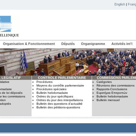
English
|
Franç
Organisation & Fonctionnement
Députés
Organigramme
Activités int'l
 LEGISLATIF
CONTROLE PARLEMENTAIRE
COMMISSIONS PARLEM
slative
Procédures
Catégories
Moyens du contrôle parlementaire
Réunions des commissions
omadaire
Procédures spéciales
Rapports-Conclusions
s de loi déposés
Bulletin hebdomadaire
Ευρετήρια Επιτροπών
ar les commissions
Ordres du jour spécifiques
Bulletin hebdomadaire
tion
Ordres du jour des interpellations
Bulletin mensuel
 adoptés
Bulletin des questions d’actualité
Bulletin des pétitions-questions