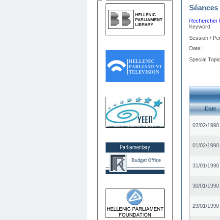
Séances 
Rechercher l
Keyword:
Session / Per
Date:
Special Topic
Date
02/02/1990
01/02/1990
31/01/1990
30/01/1990
29/01/1990