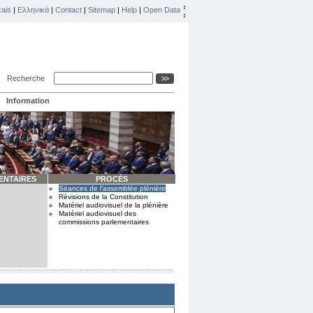
ais
|
Ελληνικά
|
Contact
|
Sitemap
|
Help
|
Open Data
Recherche
Information
ENTAIRES
PROCÈS
Séances de l’assemblée plénière
Révisions de la Constitution
Matériel audiovisuel de la plénière
Matériel audiovisuel des
commissions parlementaires