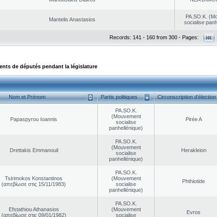
PA.SO.K. (M
Mantelis Anastasios
socialise panh
Records: 141 - 160 from 300 - Pages:
ts de députés pendant la législature
Nom et Prénom
Partis politiques
Circonscription d’élection
PA.SO.K.
(Mouvement
Papaspyrou Ioannis
Pirée A
socialise
panhellénique)
PA.SO.K.
(Mouvement
Drettakis Emmanouil
Herakleion
socialise
panhellénique)
PA.SO.K.
Tsirimokos Konstantinos
(Mouvement
Phthiotide
(απεβίωσε στις 15/11/1983)
socialise
panhellénique)
PA.SO.K.
Efstathiou Athanasios
(Mouvement
Evros
(απεβίωσε στις 09/01/1982)
socialise