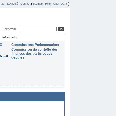
ais
|
Ελληνικά
|
Contact
|
Sitemap
|
Help
|
Open Data
Recherche
Information
es
Commissions Parlementaires
Commission de contrôle des
finances des partis et des
, B et
députés