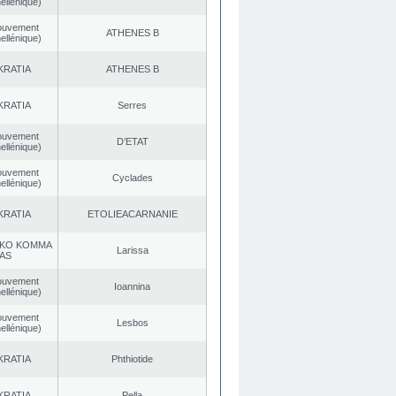
ellénique)
ouvement
ATHENES Β
ellénique)
KRATIA
ATHENES Β
KRATIA
Serres
ouvement
D’ETAT
ellénique)
ouvement
Cyclades
ellénique)
KRATIA
EΤOLIEACARNANIE
KO KOMMA
Larissa
AS
ouvement
Ioannina
ellénique)
ouvement
Lesbos
ellénique)
KRATIA
Phthiotide
KRATIA
Pella