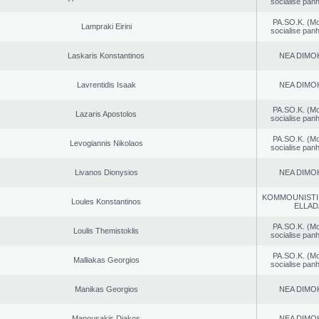
socialise panh
PA.SO.K. (M
Lampraki Eirini
socialise panh
Laskaris Konstantinos
NEA DΙMO
Lavrentidis Isaak
NEA DΙMO
PA.SO.K. (M
Lazaris Apostolos
socialise panh
PA.SO.K. (M
Levogiannis Nikolaos
socialise panh
Livanos Dionysios
NEA DΙMO
KOMMOUNISTI
Loules Konstantinos
ELLAD
PA.SO.K. (M
Loulis Themistoklis
socialise panh
PA.SO.K. (M
Malliakas Georgios
socialise panh
Manikas Georgios
NEA DΙMO
Manousakis Diakos
NEA DΙMO