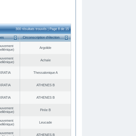
300 résultats trouvés | Page 8 de 15
ues
Circonscription d’élection
ouvement
Argolide
ellénique)
ouvement
Achaïe
ellénique)
KRATIA
Thessalonique A
KRATIA
ATHENES Β
KRATIA
ATHENES Β
ouvement
Pirée B
ellénique)
ouvement
Leucade
ellénique)
ouvement
ATHENES Β