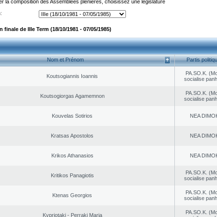
er la composition des Assemblées plénières, choisissez une législature
:
finale de IIIe Term (18/10/1981 - 07/05/1985)
Nom et Prénom
Partis politiq
PA.SO.K. (M
Koutsogiannis Ioannis
socialise panh
PA.SO.K. (M
Koutsogiorgas Agamemnon
socialise panh
Kouvelas Sotirios
NEA DΙMO
Kratsas Apostolos
NEA DΙMO
Krikos Athanasios
NEA DΙMO
PA.SO.K. (M
Kritikos Panagiotis
socialise panh
PA.SO.K. (M
Ktenas Georgios
socialise panh
PA.SO.K. (M
Kypriotaki - Perraki Maria