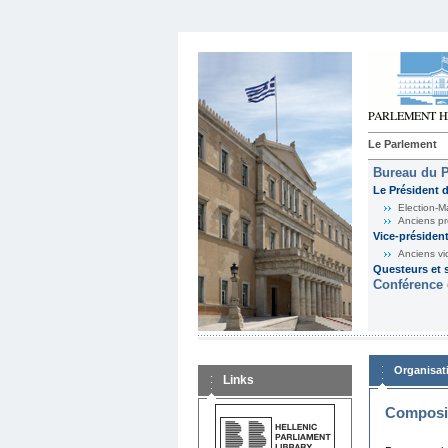
Le Parlement
Bureau du 
Le Président 
Election-M
Anciens pr
Vice-présiden
Anciens vi
Questeurs et s
Conférence 
Organisat
Links
Composit