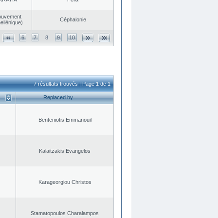
ouvement
Céphalonie
ellénique)
6
7
8
9
10
7 résultats trouvés | Page 1 de 1
Replaced by
Benteniotis Emmanouil
Kalaitzakis Evangelos
Karageorgiou Christos
Stamatopoulos Charalampos