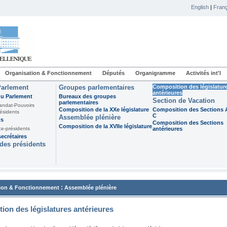
English
|
Franç
Organisation & Fonctionnement
Députés
Organigramme
Activités int'l
Parlement
Groupes parlementaires
Composition des législatur
antérieures
du Parlement
Bureaux des groupes
Section de Vacation
parlementaires
andat-Pouvoirs
Composition de la XXe législature
Composition des Sections A
ésidents
C
Assemblée plénière
ts
Composition des Sections
Composition de la XVIIe législature
ce-présidents
antérieures
ecrétaires
des présidents
:
ion & Fonctionnement
Assemblée plénière
ion des législatures antérieures