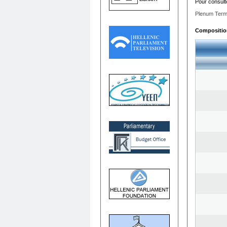
Pour consult
Plenum Term
Composition 