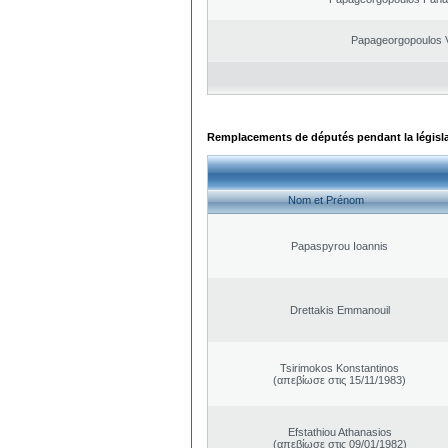
Papageorgopoulos V
Remplacements de députés pendant la législ
Nom et Prénom
Papaspyrou Ioannis
Drettakis Emmanouil
Tsirimokos Konstantinos
(απεβίωσε στις 15/11/1983)
Efstathiou Athanasios
(απεβίωσε στις 09/01/1982)