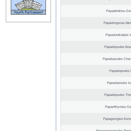
Papadimitriou Ge
Papadongonas Ale
Papadonikolakis I
Papadopoulos Ana
Papadopoulos Char
Papadopoulos I
Papadopoulos Io
Papadopoulos The
Papaefthymiou Ge
Papageorgiou Kons
Papageorgopoulos Panagi