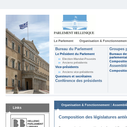
Le Parlement
Organisation & Fonctionnemen
Bureau du Parlement
Groupes p
Le Président du Parlement
Bureaux de
parlementai
Election-Mandat-Pouvoirs
Composition
Anciens présidents
Assemblée
Vice-présidents
Composition
Anciens vice-présidents
Questeurs et secrétaires
Conférence des présidents
:
Organisation & Fonctionnement
Assemblé
Links
Composition des législatures anté