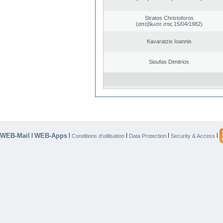
Stratos Christoforos
(απεβίωσε στις 15/04/1982)
Kavaratzis Ioannis
Sioufas Dimitrios
WEB-Mail
WEB-Apps
|
|
|
|
|
Conditions d’utilisation
Data Protection
Security & Access