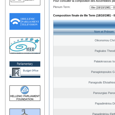
Pour consulter la composition des Assemblées plé
Plenum Term:
Composition finale de IIIe Term (18/10/1981 - 
Nom et Prénom
Oikonomou Chri
Pagkalos Theod
Palaiokrassas Io
Panagiotopoulos G
Panagoulis Efstathios
Panourgias Pano
Papadimitriou D
Papadimitriou Elef