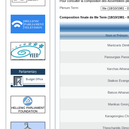
Pour consulter la composition des Assemblées plé
Plenum Term:
Composition finale de IIIe Term (18/10/1981 - 
Nom et Prénom
Mantzaris Dimit
Panourgias Pano
Xarchas Athana
Staikos Evang
Batsos Athana
Manikas Georg
Karageorgiou Chr
Theocharidis Dimo