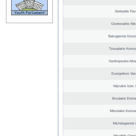
Stefanidis Pav
Gkelestathis Nik
Bakogiannis Konst
Tsiouplakis Konst
Xanthopoulos Ath
Evangelinos Vasi
Valyrakis Ioan. 
Skoulakis Emma
Mitsotakis Konsta
Michelogiannis I
Misailidis Geor