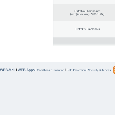
Efstathiou Athanasios
(απεβίωσε στις 09/01/1982)
Drettakis Emmanouil
WEB-Mail
WEB-Apps
|
|
|
|
|
Conditions d’utilisation
Data Protection
Security & Access