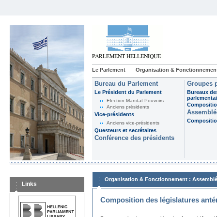
Le Parlement
Organisation & Fonctionnemen
Bureau du Parlement
Groupes p
Le Président du Parlement
Bureaux de
parlementai
Election-Mandat-Pouvoirs
Composition
Anciens présidents
Assemblée
Vice-présidents
Composition
Anciens vice-présidents
Questeurs et secrétaires
Conférence des présidents
:
Organisation & Fonctionnement
Assemblé
Links
Composition des législatures anté