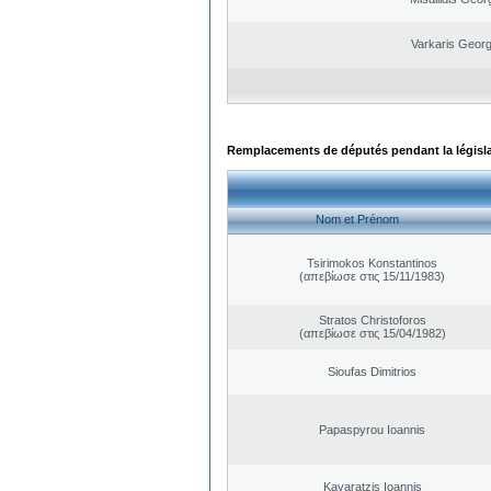
Varkaris Georg
Remplacements de députés pendant la législ
Nom et Prénom
Tsirimokos Konstantinos
(απεβίωσε στις 15/11/1983)
Stratos Christoforos
(απεβίωσε στις 15/04/1982)
Sioufas Dimitrios
Papaspyrou Ioannis
Kavaratzis Ioannis