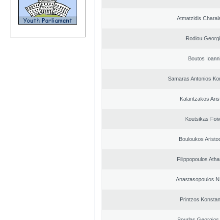
Atmatzidis Chara
Rodiou Georg
Boutos Ioann
Samaras Antonios Ko
Kalantzakos Arist
Koutsikas Foi
Bouloukos Aristo
Filippopoulos Ath
Anastasopoulos N
Printzos Konstan
Sourlas Georgios 