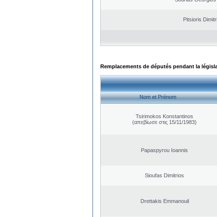
Pitsioris Dimitr
Remplacements de députés pendant la législ
Nom et Prénom
Tsirimokos Konstantinos
(απεβίωσε στις 15/11/1983)
Papaspyrou Ioannis
Sioufas Dimitrios
Drettakis Emmanouil