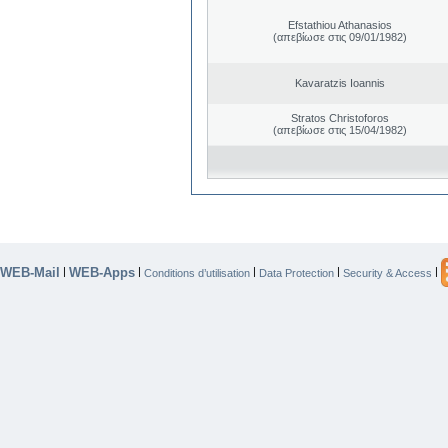
Efstathiou Athanasios
(απεβίωσε στις 09/01/1982)
Kavaratzis Ioannis
Stratos Christoforos
(απεβίωσε στις 15/04/1982)
WEB-Mail
WEB-Apps
|
|
|
|
|
Conditions d’utilisation
Data Protection
Security & Access