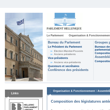
Le Parlement
Organisation & Fonctionnemen
Bureau du Parlement
Groupes p
Le Président du Parlement
Bureaux de
parlementai
Election-Mandat-Pouvoirs
Composition
Anciens présidents
Assemblée
Vice-présidents
Composition
Anciens vice-présidents
Questeurs et secrétaires
Conférence des présidents
:
Organisation & Fonctionnement
Assemblé
Links
Composition des législatures anté