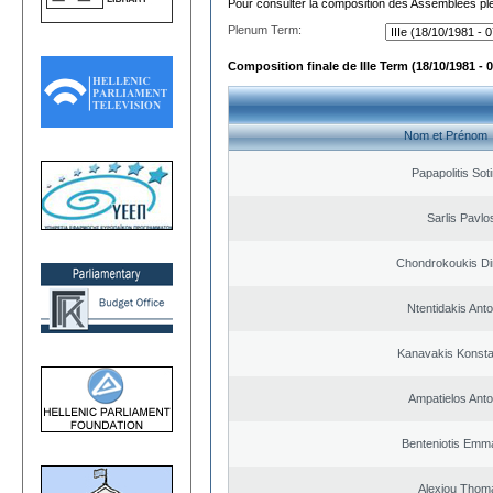
Pour consulter la composition des Assemblées plé
Plenum Term:
Composition finale de IIIe Term (18/10/1981 - 
Nom et Prénom
Papapolitis Soti
Sarlis Pavlo
Chondrokoukis Dim
Ntentidakis Ant
Kanavakis Konsta
Ampatielos Anto
Benteniotis Emma
Alexiou Thom