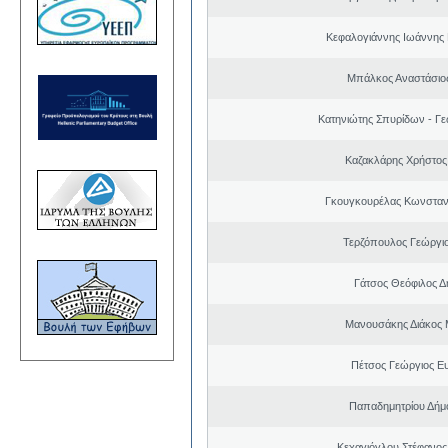
Κεφαλογιάννης Ιωάννης
Μπάλκος Αναστάσιος
Κατηνιώτης Σπυρίδων - Γε
Καζακλάρης Χρήστος
Γκουγκουρέλας Κωνσταν
Τερζόπουλος Γεώργιο
Γάτσος Θεόφιλος Δ
Μανουσάκης Διάκος
Πέτσος Γεώργιος Ε
Παπαδημητρίου Δήμ
Κεχαγιόγλου Στέφανος