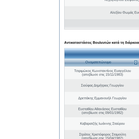
Αλεξίου Θωμάς Ευ
Αντικαταστάσεις Βουλευτών κατά τη διάρκεια
Ονοματεπώνυμο
Τσιριμώκος Κωνσταντίνος Ευαγγέλου
(απεβίωσε στις 15/11/1983)
Σιούφας Δημήτριος Γεωργίου
Δρεττάκης Εμμανουήλ Γεωργίου
Ευσταθίου Αθανάσιος Ευσταθίου
(απεβίωσε στις 09/01/1982)
Καβαρατζής Ιωάννης Σταύρου
Στράτος Χριστόφορος Σταμούλη
(απεβίωσε στις 15/04/1982)