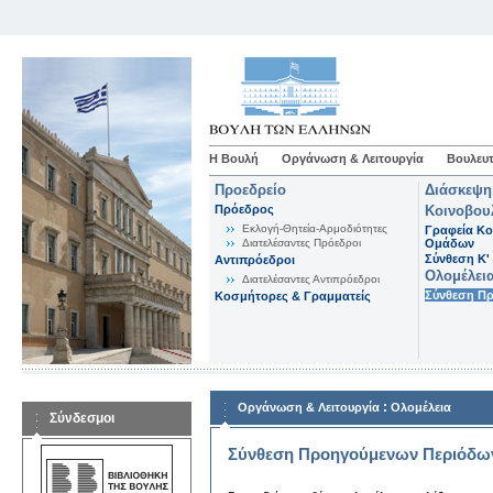
Η Βουλή
Οργάνωση & Λειτουργία
Βουλευτ
Προεδρείο
Διάσκεψη
Πρόεδρος
Κοινοβου
Εκλογή-Θητεία-Αρμοδιότητες
Γραφεία Κο
Διατελέσαντες Πρόεδροι
Ομάδων
Σύνθεση K'
Αντιπρόεδροι
Ολομέλει
Διατελέσαντες Αντιπρόεδροι
Σύνθεση Π
Κοσμήτορες & Γραμματείς
:
Οργάνωση & Λειτουργία
Ολομέλεια
Σύνδεσμοι
Σύνθεση Προηγούμενων Περιόδω