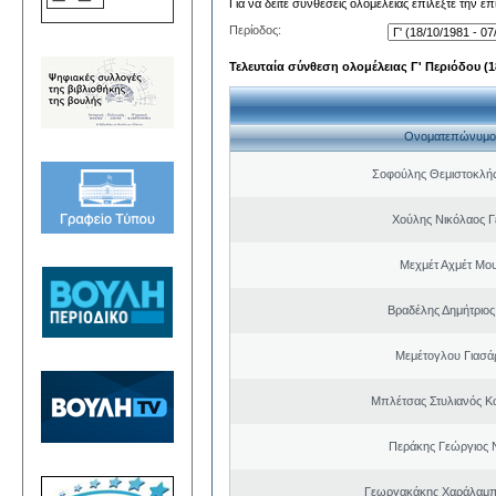
Για να δείτε συνθέσεις ολομέλειας επιλέξτε την ε
Περίοδος:
Τελευταία σύνθεση ολομέλειας Γ' Περιόδου (18
Ονοματεπώνυμο
Σοφούλης Θεμιστοκλή
Χούλης Νικόλαος 
Μεχμέτ Αχμέτ Μο
Βραδέλης Δημήτριος
Μεμέτογλου Γιασά
Μπλέτσας Στυλιανός Κ
Περάκης Γεώργιος 
Γεωργακάκης Χαράλαμπ