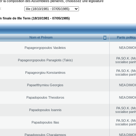
er la composition des Assemblées plénières, choisissez une législature
:
finale de IIIe Term (18/10/1981 - 07/05/1985)
Nom et Prénom
Partis politiq
Papageorgopoulos Vasileios
NEA DΙMO
PA.SO.K. (M
Papageorgopoulos Panagiotis (Takis)
socialise panh
PA.SO.K. (M
Papageorgiou Konstantinos
socialise panh
Papaefthymiou Georgios
NEA DΙMO
Papadopoulos Theodoros
NEA DΙMO
PA.SO.K. (M
Papadopoulos Ioannis
socialise panh
PA.SO.K. (M
Papadopoulos Ilias
socialise panh
Papadopoulos Charalampos
NEA DΙMO