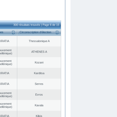
300 résultats trouvés | Page 6 de 15
ues
Circonscription d’élection
KRATIA
Thessalonique A
ouvement
ATHENES Α
ellénique)
ouvement
Kozani
ellénique)
KRATIA
Karditsa
KRATIA
Serres
ouvement
Evros
ellénique)
ouvement
Kavala
ellénique)
KRATIA
Kilkis