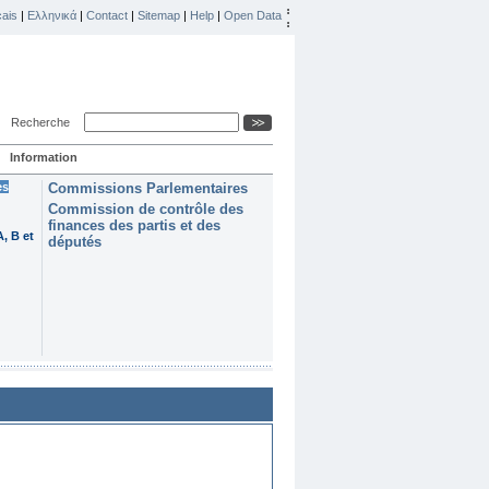
ais
|
Ελληνικά
|
Contact
|
Sitemap
|
Help
|
Open Data
Recherche
Information
es
Commissions Parlementaires
Commission de contrôle des
finances des partis et des
, B et
députés