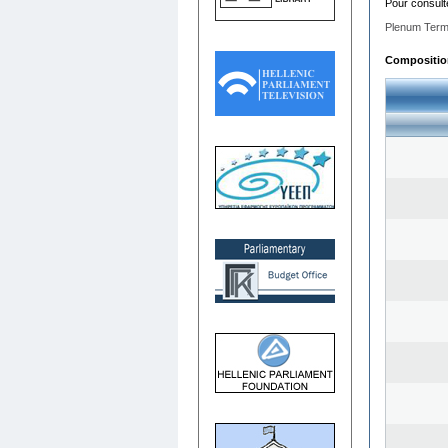
Pour consult
Plenum Term
Composition 