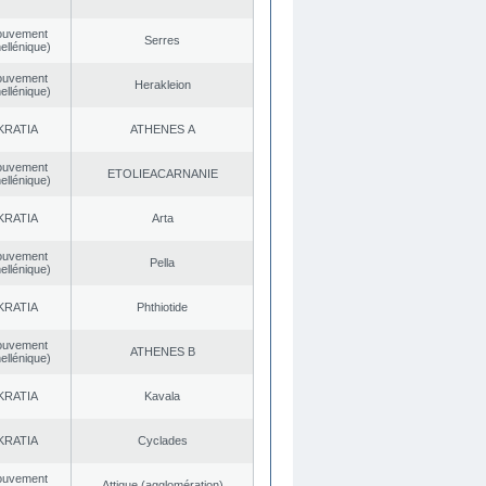
ouvement
Serres
ellénique)
ouvement
Herakleion
ellénique)
KRATIA
ATHENES Α
ouvement
EΤOLIEACARNANIE
ellénique)
KRATIA
Arta
ouvement
Pella
ellénique)
KRATIA
Phthiotide
ouvement
ATHENES Β
ellénique)
KRATIA
Kavala
KRATIA
Cyclades
ouvement
Αttique (agglomération)