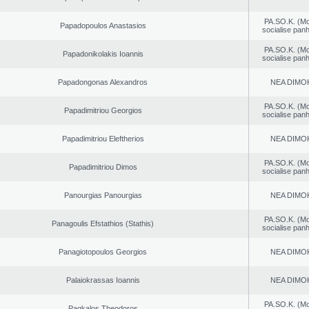
PA.SO.K. (M
Papadopoulos Anastasios
socialise panh
PA.SO.K. (M
Papadonikolakis Ioannis
socialise panh
Papadongonas Alexandros
NEA DΙMO
PA.SO.K. (M
Papadimitriou Georgios
socialise panh
Papadimitriou Eleftherios
NEA DΙMO
PA.SO.K. (M
Papadimitriou Dimos
socialise panh
Panourgias Panourgias
NEA DΙMO
PA.SO.K. (M
Panagoulis Efstathios (Stathis)
socialise panh
Panagiotopoulos Georgios
NEA DΙMO
Palaiokrassas Ioannis
NEA DΙMO
PA.SO.K. (M
Pagkalos Theodoros