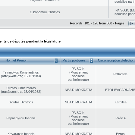
socialise panh
PA.SO.K. (M
Oikonomou Christos
socialise panh
Records: 101 - 120 from 300 - Pages:
ts de députés pendant la législature
Nom et Prénom
Partis politiques
Circonscription d’élection
PA.SO.K.
Tsirimokos Konstantinos
(Mouvement
Phthiotide
(απεβίωσε στις 15/11/1983)
socialise
panhellénique)
Stratos Christoforos
NEA DΙMOKRATIA
EΤOLIEACARNANI
(απεβίωσε στις 15/04/1982)
Sioufas Dimitrios
NEA DΙMOKRATIA
Karditsa
PA.SO.K.
(Mouvement
Papaspyrou Ioannis
Pirée A
socialise
panhellénique)
Kavaratzis Ioannis
NEA DΙMOKRATIA
Evros