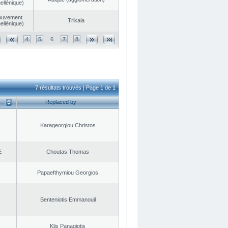
ellénique)
ouvement
Trikala
ellénique)
4
5
6
7
8
7 résultats trouvés | Page 1 de 1
Replaced by
Karageorgiou Christos
E
Choutas Thomas
Papaefthymiou Georgios
Benteniotis Emmanouil
Klis Panagiotis