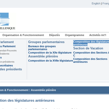
English
|
Franç
Organisation & Fonctionnement
Députés
Organigramme
Activités int'l
Parlement
Groupes parlementaires
Composition des législatur
antérieures
du Parlement
Bureaux des groupes
Section de Vacation
parlementaires
andat-Pouvoirs
Composition de la XXe législature
Composition des Sections A
ésidents
C
Assemblée plénière
ts
Composition des Sections
Composition de la XVIIe législature
ce-présidents
antérieures
ecrétaires
des présidents
:
ion & Fonctionnement
Assemblée plénière
ion des législatures antérieures