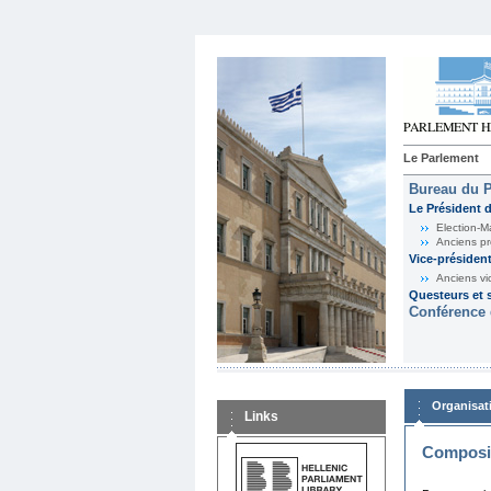
Le Parlement
Bureau du 
Le Président 
Election-M
Anciens pr
Vice-présiden
Anciens vi
Questeurs et s
Conférence 
Organisat
Links
Composit