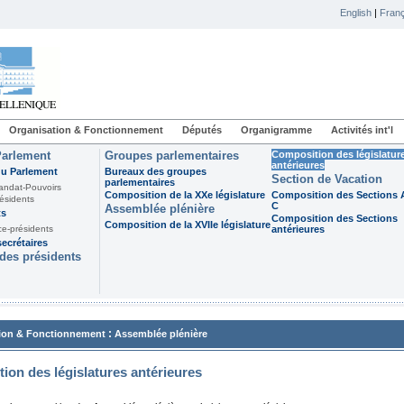
English
|
Franç
Organisation & Fonctionnement
Députés
Organigramme
Activités int'l
Parlement
Groupes parlementaires
Composition des législatur
antérieures
du Parlement
Bureaux des groupes
Section de Vacation
parlementaires
andat-Pouvoirs
Composition de la XXe législature
Composition des Sections A
ésidents
C
Assemblée plénière
ts
Composition des Sections
Composition de la XVIIe législature
ce-présidents
antérieures
ecrétaires
des présidents
:
ion & Fonctionnement
Assemblée plénière
ion des législatures antérieures