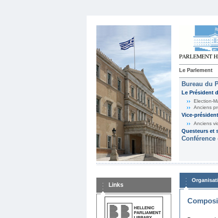
Le Parlement
Bureau du 
Le Président 
Election-M
Anciens pr
Vice-présiden
Anciens vi
Questeurs et s
Conférence 
Organisat
Links
Composit