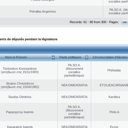
socialise panh
PA.SO.K. (M
Petralias Avgerinos
socialise panh
Records: 61 - 80 from 300 - Pages:
ts de députés pendant la législature
Nom et Prénom
Partis politiques
Circonscription d’élection
PA.SO.K.
Tsirimokos Konstantinos
(Mouvement
Phthiotide
(απεβίωσε στις 15/11/1983)
socialise
panhellénique)
Stratos Christoforos
NEA DΙMOKRATIA
EΤOLIEACARNANI
(απεβίωσε στις 15/04/1982)
Sioufas Dimitrios
NEA DΙMOKRATIA
Karditsa
PA.SO.K.
(Mouvement
Papaspyrou Ioannis
Pirée A
socialise
panhellénique)
Kavaratzis Ioannis
NEA DΙMOKRATIA
Evros