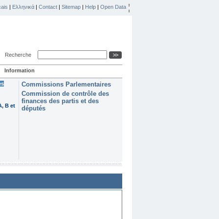
ais
|
Ελληνικά
|
Contact
|
Sitemap
|
Help
|
Open Data
Recherche
Information
es
Commissions Parlementaires
Commission de contrôle des
finances des partis et des
, B et
députés