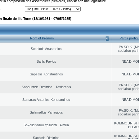
er la composition des Assemblées plénières, choisissez une législature
:
finale de IIIe Term (18/10/1981 - 07/05/1985)
Nom et Prénom
Partis politiq
PA.SO.K. (M
Sechiotis Anastasios
socialise panh
Sarlis Pavlos
NEA DΙMO
Sapsalis Konstantinos
NEA DΙMO
PA.SO.K. (M
Sapountzis Dimitrios - Taxiarchis
socialise panh
Samaras Antonios Konstantinou
NEA DΙMO
PA.SO.K. (M
Salamalikis Panagiotis
socialise panh
KOMMOUNISTI
Sakellariadou Ypsilanti - Aimilia
ELLAD
KOMMOUNISTI
Sachinis Dimitrios