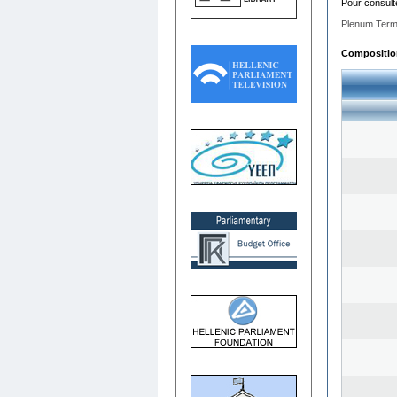
Pour consult
Plenum Term
Composition 