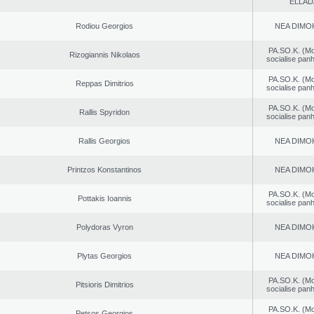
ELLAD
Rodiou Georgios
NEA DΙMO
PA.SO.K. (M
Rizogiannis Nikolaos
socialise panh
PA.SO.K. (M
Reppas Dimitrios
socialise panh
PA.SO.K. (M
Rallis Spyridon
socialise panh
Rallis Georgios
NEA DΙMO
Printzos Konstantinos
NEA DΙMO
PA.SO.K. (M
Pottakis Ioannis
socialise panh
Polydoras Vyron
NEA DΙMO
Plytas Georgios
NEA DΙMO
PA.SO.K. (M
Pitsioris Dimitrios
socialise panh
PA.SO.K. (M
Petsos Georgios