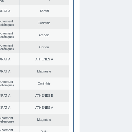
AS
KRATIA
Xánthi
ouvement
Corinthie
ellénique)
ouvement
Arcadie
ellénique)
ouvement
Corfou
ellénique)
KRATIA
ATHENES Α
KRATIA
Magnésie
ouvement
Corinthie
ellénique)
KRATIA
ATHENES Β
KRATIA
ATHENES Α
ouvement
Magnésie
ellénique)
ouvement
Pella