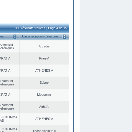
300 résultats trouvés | Page 4 de 15
ues
Circonscription d’élection
ouvement
Arcadie
ellénique)
KRATIA
Pirée A
KRATIA
ATHENES Α
ouvement
Eubée
ellénique)
KRATIA
Messénie
ouvement
Achaïe
ellénique)
KO KOMMA
ATHENES Α
AS
KO KOMMA
Thessalonique A