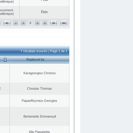
ellénique)
ouvement
Élide
ellénique)
2
3
4
5
6
7 résultats trouvés | Page 1 de 1
Replaced by
Karageorgiou Christos
E
Choutas Thomas
Papaefthymiou Georgios
Benteniotis Emmanouil
Klis Panagiotis