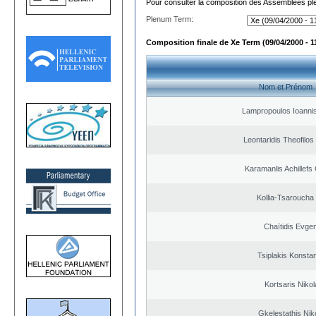
Pour consulter la composition des Assemblées plé
Plenum Term:
Composition finale de Xe Term (09/04/2000 - 1
Nom et Prénom
Lampropoulos Ioannis
Leontaridis Theofilo
Karamanlis Achillefs
Kollia-Tsaroucha
Chaïtidis Evge
Tsiplakis Konsta
Kortsaris Niko
Gkelestathis Nik