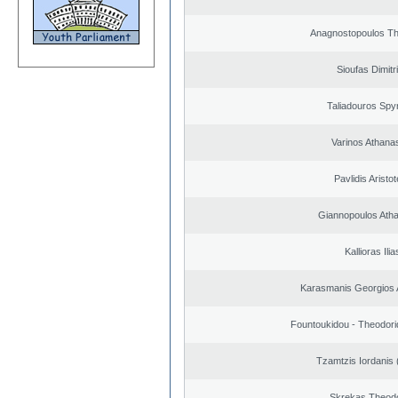
Anagnostopoulos T
Sioufas Dimitr
Taliadouros Spy
Varinos Athana
Pavlidis Aristot
Giannopoulos Ath
Kallioras Ilia
Karasmanis Georgios 
Fountoukidou - Theodori
Tzamtzis Iordanis 
Skrekas Theod