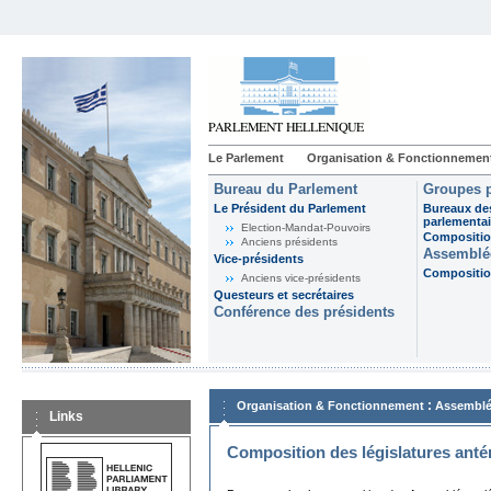
Le Parlement
Organisation & Fonctionnemen
Bureau du Parlement
Groupes p
Le Président du Parlement
Bureaux de
parlementai
Election-Mandat-Pouvoirs
Composition
Anciens présidents
Assemblée
Vice-présidents
Composition
Anciens vice-présidents
Questeurs et secrétaires
Conférence des présidents
:
Organisation & Fonctionnement
Assemblé
Links
Composition des législatures anté