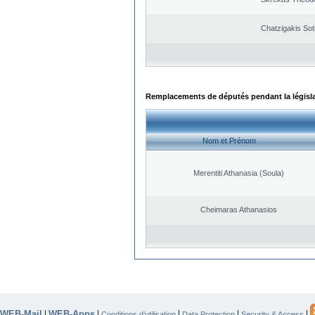
Chatzigakis Soti
Remplacements de députés pendant la législ
Nom et Prénom
Merentiti Athanasia (Soula)
Cheimaras Athanasios
WEB-Mail
WEB-Apps
|
|
|
|
|
Conditions d’utilisation
Data Protection
Security & Access