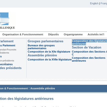
English
|
Franç
Organisation & Fonctionnement
Députés
Organigramme
Activités int'l
Parlement
Groupes parlementaires
Composition des législatur
antérieures
du Parlement
Bureaux des groupes
Section de Vacation
parlementaires
andat-Pouvoirs
Composition de la XXe législature
Composition des Sections A
ésidents
C
Assemblée plénière
ts
Composition des Sections
Composition de la XVIIe législature
ce-présidents
antérieures
ecrétaires
des présidents
:
ion & Fonctionnement
Assemblée plénière
ion des législatures antérieures