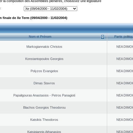
er la composition des Assemblées plénières, choisissez une législature
:
 finale de Xe Term (09/04/2000 - 11/02/2004)
Nom et Prénom
Partis politiq
Markogiannakis Christos
NEA DΙMO
Konstantopoulos Georgios
NEA DΙMO
Polyzos Evangelos
NEA DΙMO
Dimas Stavros
NEA DΙMO
Papaligouras Anastasios - Petros Panagioti
NEA DΙMO
Blachos Georgios Theodorou
NEA DΙMO
Katsikis Theodoros
NEA DΙMO
Katsigiannis Athanasios
NEA DΙMO