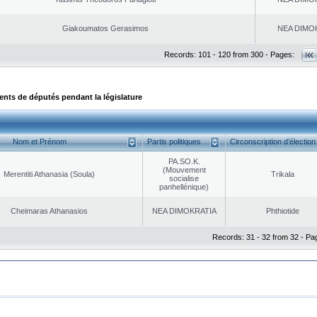
Giakoumatos Gerasimos
NEA DΙMO
Records: 101 - 120 from 300 - Pages:
ts de députés pendant la législature
Nom et Prénom
Partis politiques
Circonscription d’élection
PA.SO.K.
(Mouvement
Merentiti Athanasia (Soula)
Trikala
socialise
panhellénique)
Cheimaras Athanasios
NEA DΙMOKRATIA
Phthiotide
Records: 31 - 32 from 32 - Pa
|
|
ta Protection
Security & Access