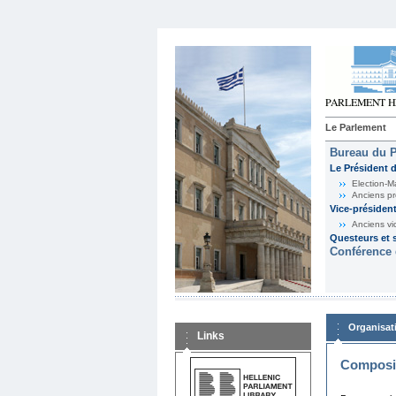
Le Parlement
Bureau du 
Le Président 
Election-M
Anciens pr
Vice-présiden
Anciens vi
Questeurs et s
Conférence 
Organisat
Links
Composit