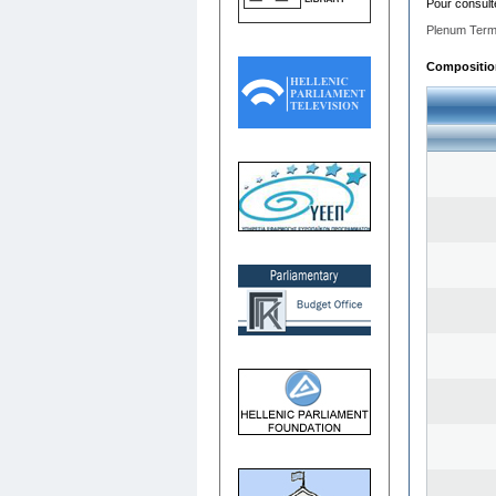
Pour consult
Plenum Term
Composition