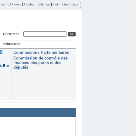
ais
|
Ελληνικά
|
Contact
|
Sitemap
|
Help
|
Open Data
Recherche
Information
es
Commissions Parlementaires
Commission de contrôle des
finances des partis et des
, B et
députés