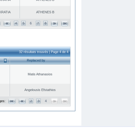
KRATIA
ATHENES Β
4
5
6
7
8
32 résultats trouvés | Page 4 de 4
Replaced by
Matis Athanasios
Angelousis Efstathios
ges:
2
3
4