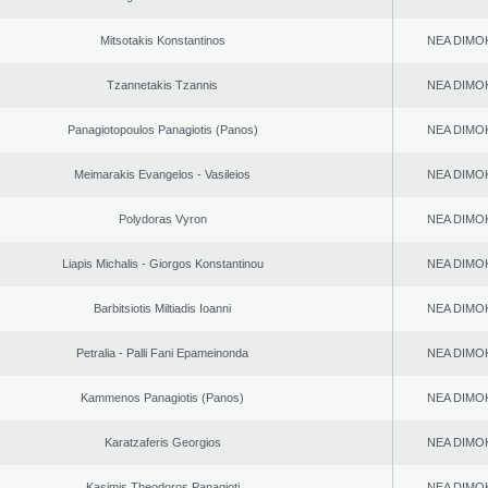
Mitsotakis Konstantinos
NEA DΙMO
Tzannetakis Tzannis
NEA DΙMO
Panagiotopoulos Panagiotis (Panos)
NEA DΙMO
Meimarakis Evangelos - Vasileios
NEA DΙMO
Polydoras Vyron
NEA DΙMO
Liapis Michalis - Giorgos Konstantinou
NEA DΙMO
Barbitsiotis Miltiadis Ioanni
NEA DΙMO
Petralia - Palli Fani Epameinonda
NEA DΙMO
Kammenos Panagiotis (Panos)
NEA DΙMO
Karatzaferis Georgios
NEA DΙMO
Kasimis Theodoros Panagioti
NEA DΙMO