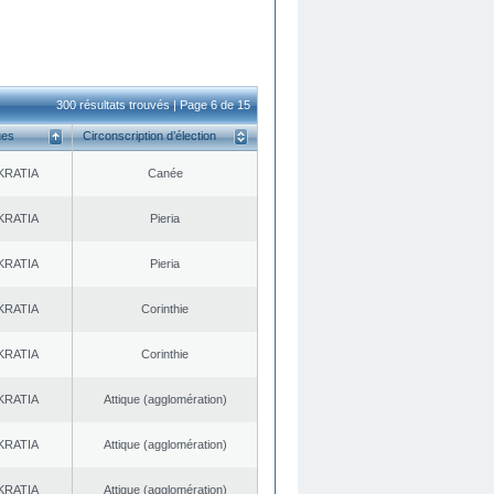
300 résultats trouvés | Page 6 de 15
ues
Circonscription d’élection
KRATIA
Canée
KRATIA
Pieria
KRATIA
Pieria
KRATIA
Corinthie
KRATIA
Corinthie
KRATIA
Αttique (agglomération)
KRATIA
Αttique (agglomération)
KRATIA
Αttique (agglomération)