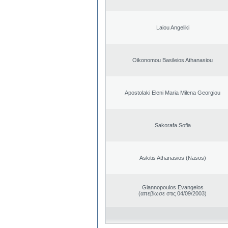
Laiou Angeliki
Oikonomou Basileios Athanasiou
Apostolaki Eleni Maria Milena Georgiou
Sakorafa Sofia
Askitis Athanasios (Nasos)
Giannopoulos Evangelos
(απεβίωσε στις 04/09/2003)