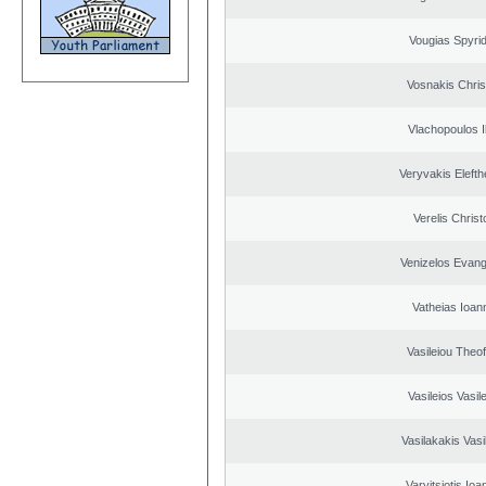
Vougias Spyri
Vosnakis Chris
Vlachopoulos Il
Veryvakis Elefth
Verelis Christ
Venizelos Evang
Vatheias Ioan
Vasileiou Theof
Vasileios Vasil
Vasilakakis Vasi
Varvitsiotis Ioa