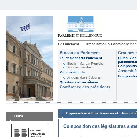
Le Parlement
Organisation & Fonctionnemen
Bureau du Parlement
Groupes p
Le Président du Parlement
Bureaux de
parlementai
Election-Mandat-Pouvoirs
Composition
Anciens présidents
Assemblée
Vice-présidents
Composition
Anciens vice-présidents
Questeurs et secrétaires
Conférence des présidents
:
Organisation & Fonctionnement
Assemblé
Links
Composition des législatures anté