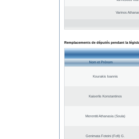
Varinos Athana
Remplacements de députés pendant la législ
Nom et Prénom
Kourakis Ioannis
Kaiserlis Konstantinos
Merentiti Athanasia (Soula)
Genimata Foteini (Fofi) G.