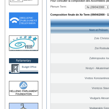
Pour consulter la composition des Assemblées plé
Plenum Term:
Composition finale de Xe Term (09/04/2000 - 1
Nom et Prénom
Zois Christo
Zisi Rodoul
Zafeiropoulos Io
Xirotyri - Aikaterinar
Vrettos Konstantinos
Vrentzos Stav
Voulgaris Alexa
Voulgarakis Geo