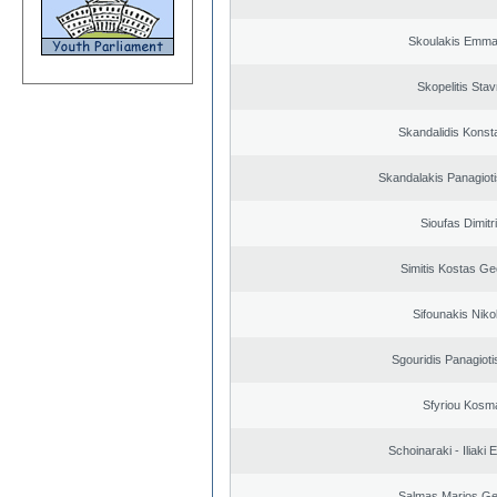
Skoulakis Emma
Skopelitis Stav
Skandalidis Konst
Skandalakis Panagioti
Sioufas Dimitr
Simitis Kostas Ge
Sifounakis Niko
Sgouridis Panagioti
Sfyriou Kosm
Schoinaraki - Iliaki 
Salmas Marios Ge