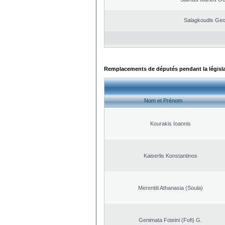
Salagkoudis Geo
Remplacements de députés pendant la législ
Nom et Prénom
Kourakis Ioannis
Kaiserlis Konstantinos
Merentiti Athanasia (Soula)
Genimata Foteini (Fofi) G.