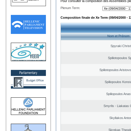
Pour consulter la composition des Assemblées plé
Plenum Term:
Composition finale de Xe Term (09/04/2000 - 1
Nom et Prénom
Spyraki Christ
Spiliotopoulos Sp
Spiliotopoulos Aristovo
Spiliopoulos Konst
Spiliopoulos Anas
Smyrlis - Liakatas 
Skyllakos Anto
Skrekas Theod