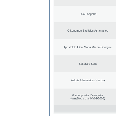
Laiou Angeliki
Oikonomou Basileios Athanasiou
Apostolaki Eleni Maria Milena Georgiou
Sakorafa Sofia
Askitis Athanasios (Nasos)
Giannopoulos Evangelos
(απεβίωσε στις 04/09/2003)