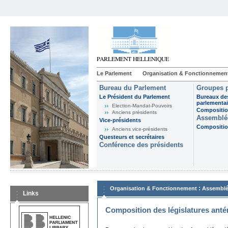
Le Parlement
Organisation & Fonctionnemen
Bureau du Parlement
Groupes p
Le Président du Parlement
Bureaux de
parlementai
Election-Mandat-Pouvoirs
Composition
Anciens présidents
Assemblée
Vice-présidents
Composition
Anciens vice-présidents
Questeurs et secrétaires
Conférence des présidents
:
Organisation & Fonctionnement
Assemblé
Links
Composition des législatures anté