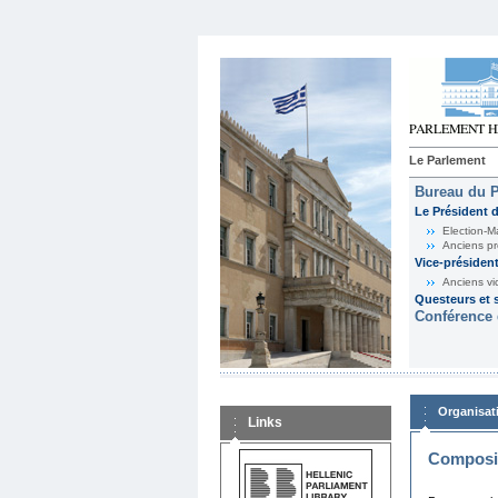
Le Parlement
Bureau du 
Le Président 
Election-M
Anciens pr
Vice-présiden
Anciens vi
Questeurs et s
Conférence 
Organisat
Links
Composit