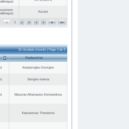
ellénique)
ouvement
Kozani
ellénique)
1
2
3
4
5
32 résultats trouvés | Page 3 de 4
Replaced by
n)
Ampatzoglou Georgios
n)
Stergiou Ioanna
n)
Mpouras Athanasios Konstantinou
Katsanevas Theodoros