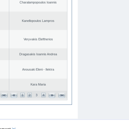
Charalampopoulos Ioannis
Kanellopoulos Lampros
Veryvakis Eleftherios
Dragasakis Ioannis Andrea
Anousaki Eleni - Ilektra
Kara Maria
1
2
3
4