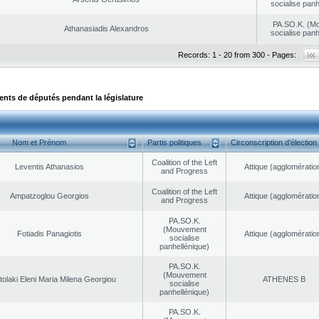
socialise panh
PA.SO.K. (M
Athanasiadis Alexandros
socialise panh
Records: 1 - 20 from 300 - Pages:
ts de députés pendant la législature
Nom et Prénom
Partis politiques
Circonscription d’élection
Coalition of the Left
Leventis Athanasios
Αttique (agglomératio
and Progress
Coalition of the Left
Ampatzoglou Georgios
Αttique (agglomératio
and Progress
PA.SO.K.
(Mouvement
Fotiadis Panagiotis
Αttique (agglomératio
socialise
panhellénique)
PA.SO.K.
(Mouvement
olaki Eleni Maria Milena Georgiou
ATHENES Β
socialise
panhellénique)
PA.SO.K.