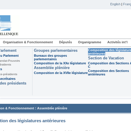
English
|
Franç
Organisation & Fonctionnement
Députés
Organigramme
Activités int'l
Parlement
Groupes parlementaires
Composition des législatur
antérieures
du Parlement
Bureaux des groupes
Section de Vacation
parlementaires
andat-Pouvoirs
Composition de la XXe législature
Composition des Sections A
ésidents
C
Assemblée plénière
ts
Composition des Sections
Composition de la XVIIe législature
ce-présidents
antérieures
ecrétaires
des présidents
:
ion & Fonctionnement
Assemblée plénière
ion des législatures antérieures