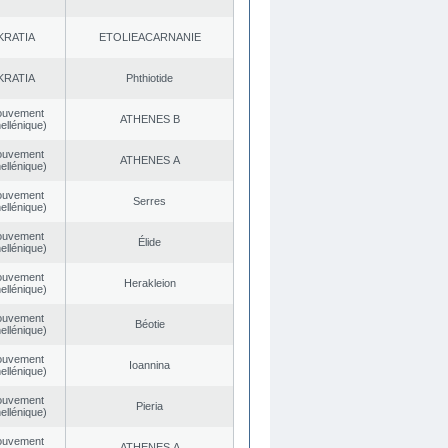
KRATIA
EΤOLIEACARNANIE
KRATIA
Phthiotide
ouvement
ATHENES Β
ellénique)
ouvement
ATHENES Α
ellénique)
ouvement
Serres
ellénique)
ouvement
Élide
ellénique)
ouvement
Herakleion
ellénique)
ouvement
Béotie
ellénique)
ouvement
Ioannina
ellénique)
ouvement
Pieria
ellénique)
ouvement
ATHENES Α