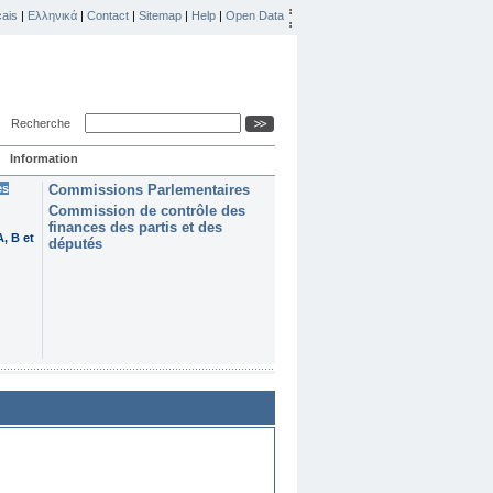
ais
|
Ελληνικά
|
Contact
|
Sitemap
|
Help
|
Open Data
Recherche
Information
es
Commissions Parlementaires
Commission de contrôle des
finances des partis et des
, B et
députés