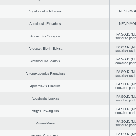
Angelopoulos Nikolaos
NEA DΙMO
Angelousis Efstathios
NEA DΙMO
PA.SO.K. (M
Anomeritis Georgios
socialise panh
PA.SO.K. (M
Anousaki Eleni - Ilektra
socialise panh
PA.SO.K. (M
Anthopoulos Ioannis
socialise panh
PA.SO.K. (M
Antonakopoulos Panagiotis
socialise panh
PA.SO.K. (M
Apostolakis Dimitrios
socialise panh
PA.SO.K. (M
Apostolidis Loukas
socialise panh
PA.SO.K. (M
Argyris Evangelos
socialise panh
PA.SO.K. (M
Arseni Maria
socialise panh
PA.SO.K. (M
Arsenis Gerasimos