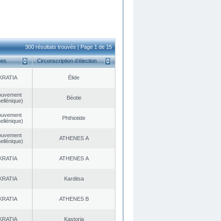
300 résultats trouvés | Page 1 de 15
ues
Circonscription d’élection
KRATIA
Élide
ouvement
Béotie
ellénique)
ouvement
Phthiotide
ellénique)
ouvement
ATHENES Α
ellénique)
KRATIA
ATHENES Α
KRATIA
Karditsa
KRATIA
ATHENES Β
KRATIA
Kastoria