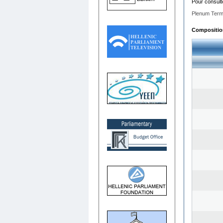
Pour consult
Plenum Term
Composition