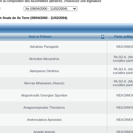
er la composition des Assemblées plénières, choisissez une législature
:
 finale de Xe Term (09/04/2000 - 11/02/2004)
Nom et Prénom
Partis politiq
Adraktas Panagiotis
NEA DΙMO
PA.SO.K. (M
Akrivakis Alexandros
socialise panh
PA.SO.K. (M
Alampanos Dimitrios
socialise panh
PA.SO.K. (M
Alevras Athanasios (Nasos)
socialise panh
Alogoskoufis Georgios Spyridon
NEA DΙMO
Anagnostopoulos Theodoros
NEA DΙMO
Andreoulakos Apostolos
NEA DΙMO
Angelis Anestis
NEA DΙMO