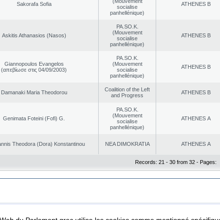
(Mouvement
Sakorafa Sofia
ATHENES Β
socialise
panhellénique)
PA.SO.K.
(Mouvement
Askitis Athanasios (Nasos)
ATHENES Β
socialise
panhellénique)
PA.SO.K.
Giannopoulos Evangelos
(Mouvement
ATHENES Β
(απεβίωσε στις 04/09/2003)
socialise
panhellénique)
Coalition of the Left
Damanaki Maria Theodorou
ATHENES Β
and Progress
PA.SO.K.
(Mouvement
Genimata Foteini (Fofi) G.
ATHENES Α
socialise
panhellénique)
nnis Theodora (Dora) Konstantinou
NEA DΙMOKRATIA
ATHENES Α
Records: 21 - 30 from 32 - Pages:
|
|
ta Protection
Security & Access