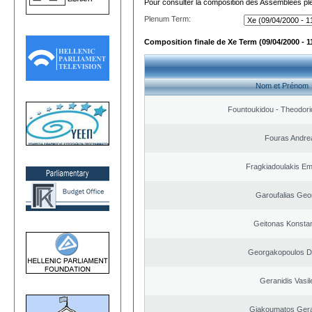
Pour consulter la composition des Assemblées plé
Plenum Term:
Composition finale de Xe Term (09/04/2000 - 1
Nom et Prénom
Fountoukidou - Theodori
Fouras Andre
Fragkiadoulakis E
Garoufalias Geo
Geitonas Konstan
Georgakopoulos Di
Geranidis Vasil
Giakoumatos Ger