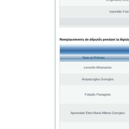
Ioannidis Foi
Remplacements de députés pendant la législ
Nom et Prénom
Leventis Athanasios
Ampatzoglou Georgios
Fotiadis Panagiotis
Apostolaki Eleni Maria Milena Georgiou