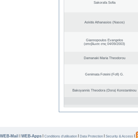
Sakorafa Sofia
Askitis Athanasios (Nasos)
Giannopoulos Evangelos
(απεβίωσε στις 04/09/2003)
Damanaki Maria Theodorou
Genimata Foteini (Fofi) G.
Bakoyannis Theodora (Dora) Konstantinou
WEB-Mail
WEB-Apps
|
|
|
|
|
Conditions d’utilisation
Data Protection
Security & Access