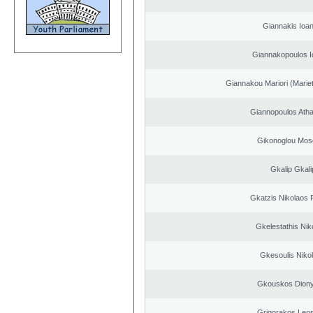
Giannakis Ioan
Giannakopoulos I
Giannakou Mariori (Mariet
Giannopoulos Ath
Gikonoglou Mos
Gkalip Gkali
Gkatzis Nikolaos F
Gkelestathis Nik
Gkesoulis Niko
Gkouskos Diony
Grigorakos Leo