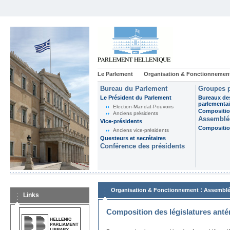
Le Parlement
Organisation & Fonctionnemen
Bureau du Parlement
Groupes p
Le Président du Parlement
Bureaux de
parlementai
Election-Mandat-Pouvoirs
Composition
Anciens présidents
Assemblée
Vice-présidents
Composition
Anciens vice-présidents
Questeurs et secrétaires
Conférence des présidents
:
Organisation & Fonctionnement
Assemblé
Links
Composition des législatures anté