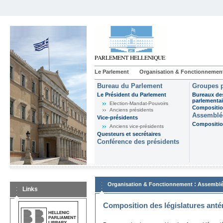
Le Parlement
Organisation & Fonctionnemen
Bureau du Parlement
Groupes p
Le Président du Parlement
Bureaux de
parlementai
Election-Mandat-Pouvoirs
Composition
Anciens présidents
Assemblée
Vice-présidents
Composition
Anciens vice-présidents
Questeurs et secrétaires
Conférence des présidents
:
Organisation & Fonctionnement
Assemblé
Links
Composition des législatures anté