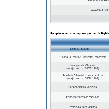
Papadellis Fragk
Remplacements de députés pendant la législ
Nom et Prénom
Giannakou Mariori (Marietta) Panagiotis
Katsigiannis Christos
(απεβίωσε στις 26/05/1997)
Tsaldaris Athanasios Konstantinou
(απεβίωσε στις 04/10/1997)
Barmpagiannis Vasileios
Papageorgopoulos Vasileios
Evmoiridis Konstantinos