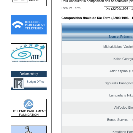
Pour consulter la composition des Assemblées plé
Plenum Term:
Composition finale de IXe Term (22/09/1996 - 
Nom et Prénom
Michaloliakos Vasilei
Kalos Georgi
Alfieri Styliani (S
Sgouridis Panagioti
Lampadaris Nik
Akifoglou Bir
Benos Stavros - I
Katsilieris Pet