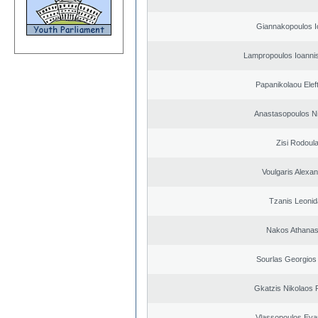
Giannakopoulos I
Lampropoulos Ioannis
Papanikolaou Elef
Anastasopoulos N
Zisi Rodoul
Voulgaris Alexa
Tzanis Leoni
Nakos Athanas
Sourlas Georgios 
Gkatzis Nikolaos F
Vlassopoulos Eva