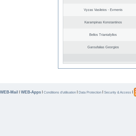
Vyzas Vasileios - Evmenis
Karampinas Konstantinos
Bellos Triantafyllos
Garoufalias Georgios
WEB-Mail
WEB-Apps
|
|
|
|
|
Conditions d’utilisation
Data Protection
Security & Access