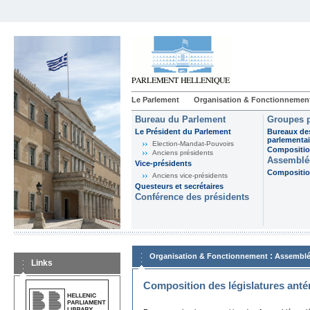
Le Parlement
Organisation & Fonctionnemen
Bureau du Parlement
Groupes p
Le Président du Parlement
Bureaux de
parlementai
Election-Mandat-Pouvoirs
Composition
Anciens présidents
Assemblée
Vice-présidents
Composition
Anciens vice-présidents
Questeurs et secrétaires
Conférence des présidents
:
Organisation & Fonctionnement
Assemblé
Links
Composition des législatures anté