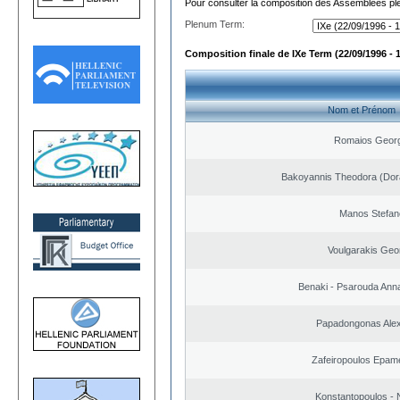
Pour consulter la composition des Assemblées plé
Plenum Term:
Composition finale de IXe Term (22/09/1996 - 
Nom et Prénom
Romaios Georg
Bakoyannis Theodora (Dor
Manos Stefan
Voulgarakis Geo
Benaki - Psarouda Ann
Papadongonas Ale
Zafeiropoulos Epam
Konstantopoulos - 