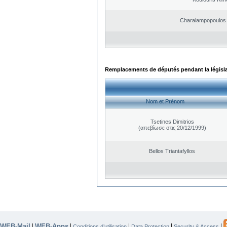
Charalampopoulos 
Remplacements de députés pendant la législ
Nom et Prénom
Tsetines Dimitrios
(απεβίωσε στις 20/12/1999)
Bellos Triantafyllos
WEB-Mail
WEB-Apps
|
|
|
|
|
Conditions d’utilisation
Data Protection
Security & Access