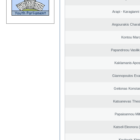
Arapi - Karagianni 
Angourakis Chara
Kontou Mar
Papandreou Vasilik
Kaklamanis Apos
Giannopoulos Eva
Geitonas Konstan
Katsanevas Theo
Papaioannou Milt
Katseli Eleonora 
Koulouris Kim