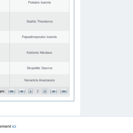
Pottakis Ioannis
Stathis Theodoros
Papadimopoulos Ioannis
Kokkinis Nikolaos
Skopelitis Stavros
Nerantzis Anastasios
ges:
1
2
3
quement
ici