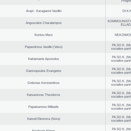
Progr
Arapi - Karagianni Vasiliki
DI.K.K
KOMMOUNISTI
Angourakis Charalampos
ELLAD
Kontou Maro
NEA DΙMO
PA.SO.K. (M
Papandreou Vasiliki (Vaso)
socialise panh
PA.SO.K. (M
Kaklamanis Apostolos
socialise panh
PA.SO.K. (M
Giannopoulos Evangelos
socialise panh
PA.SO.K. (M
Geitonas Konstantinos
socialise panh
PA.SO.K. (M
Katsanevas Theodoros
socialise panh
PA.SO.K. (M
Papaioannou Miltiadis
socialise panh
PA.SO.K. (M
Katseli Eleonora (Nora)
socialise panh
PA.SO.K. (M
Koulouris Kimon