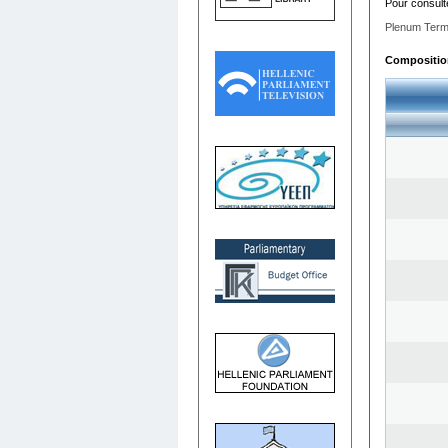
Pour consult
Plenum Term
Composition 