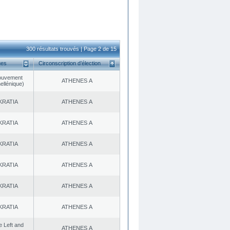
300 résultats trouvés | Page 2 de 15
ues
Circonscription d’élection
ouvement
ATHENES Α
ellénique)
KRATIA
ATHENES Α
KRATIA
ATHENES Α
KRATIA
ATHENES Α
KRATIA
ATHENES Α
KRATIA
ATHENES Α
KRATIA
ATHENES Α
he Left and
ATHENES Α