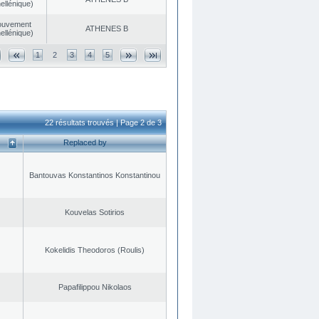
ellénique)
ouvement
ATHENES Β
ellénique)
1
2
3
4
5
22 résultats trouvés | Page 2 de 3
Replaced by
Bantouvas Konstantinos Konstantinou
Kouvelas Sotirios
Kokelidis Theodoros (Roulis)
Papafilippou Nikolaos