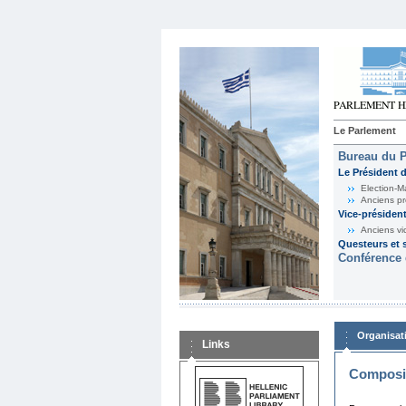
Le Parlement
Bureau du 
Le Président 
Election-M
Anciens pr
Vice-présiden
Anciens vi
Questeurs et s
Conférence 
Organisat
Links
Composit