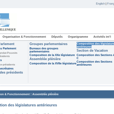
English
|
Franç
Organisation & Fonctionnement
Députés
Organigramme
Activités int'l
Parlement
Groupes parlementaires
Composition des législatur
antérieures
du Parlement
Bureaux des groupes
Section de Vacation
parlementaires
andat-Pouvoirs
Composition de la XXe législature
Composition des Sections A
ésidents
C
Assemblée plénière
ts
Composition des Sections
Composition de la XVIIe législature
ce-présidents
antérieures
ecrétaires
des présidents
:
ion & Fonctionnement
Assemblée plénière
ion des législatures antérieures