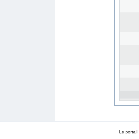
WEB-Mail
WEB-Apps
|
|
|
Conditions d’utilisation
Da
Le portai