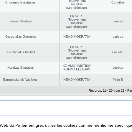
(Mouvement
Choremis Anastasios
Corinthie
socialise
panhellénique)
PA.SO.K.
(Mouvement
Floros Nikolaos
Larissa
socialise
panhellénique)
Garoufalias Georgios
NEA DΙMOKRATIA
Larissa
PA.SO.K.
(Mouvement
Karchimakis Michail
Lassithi
socialise
panhellénique)
KOMMOUNISTIKO
Korakas Efstratios
Lesbos
KOMMA ELLADAS
Barmpagiannis Vasileios
NEA DΙMOKRATIA
Pirée B
Records: 11 - 20 from 22 - Pa
|
|
ta Protection
Security & Access
l Web du Parlement grec utilise les cookies comme mentionné spécifi