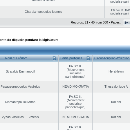
socialise panh
PA.SO.K. (M
Charalampopoulos Ioannis
socialise panh
Records: 21 - 40 from 300 - Pages:
ts de députés pendant la législature
Nom et Prénom
Partis politiques
Circonscription d’élection
PA.SO.K.
(Mouvement
Stratakis Emmanouil
Herakleion
socialise
panhellénique)
Papageorgopoulos Vasileios
NEA DΙMOKRATIA
Thessalonique A
PA.SO.K.
(Mouvement
Diamantopoulou Anna
Kozani
socialise
panhellénique)
Vyzas Vasileios - Evmenis
NEA DΙMOKRATIA
Kozani
PA.SO.K.