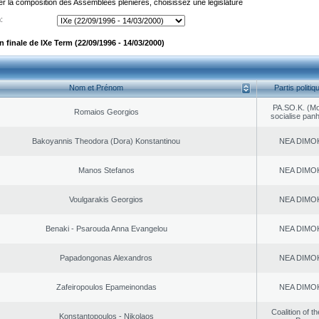
er la composition des Assemblées plénières, choisissez une législature
:
finale de IXe Term (22/09/1996 - 14/03/2000)
Nom et Prénom
Partis politiq
PA.SO.K. (M
Romaios Georgios
socialise panh
Bakoyannis Theodora (Dora) Konstantinou
NEA DΙMO
Manos Stefanos
NEA DΙMO
Voulgarakis Georgios
NEA DΙMO
Benaki - Psarouda Anna Evangelou
NEA DΙMO
Papadongonas Alexandros
NEA DΙMO
Zafeiropoulos Epameinondas
NEA DΙMO
Coalition of t
Konstantopoulos - Nikolaos