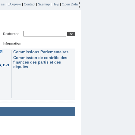
ais
|
Ελληνικά
|
Contact
|
Sitemap
|
Help
|
Open Data
Recherche
Information
es
Commissions Parlementaires
Commission de contrôle des
finances des partis et des
, B et
députés