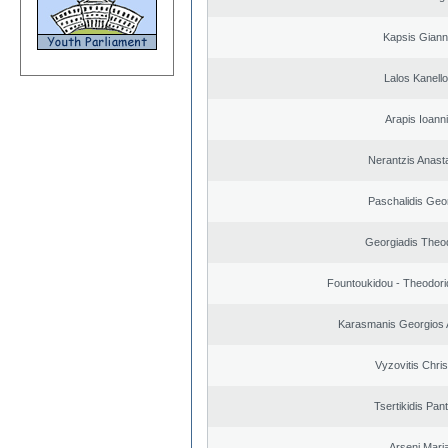
Kapsis Giann
Lalos Kanell
Arapis Ioann
Nerantzis Anast
Paschalidis Geo
Georgiadis Theo
Fountoukidou - Theodori
Karasmanis Georgios 
Vyzovitis Chri
Tsertikidis Pant
Arseni Mari