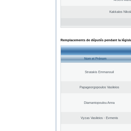
Kakkalos Niko
Remplacements de députés pendant la législ
Nom et Prénom
Stratakis Emmanouil
Papageorgopoulos Vasileios
Diamantopoulou Anna
Vyzas Vasileios - Evmenis