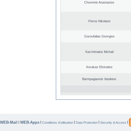
Choremis Anastasios
Floros Nikolaos
Garoufalias Georgios
Karchimakis Michail
Korakas Efstratios
Barmpagiannis Vasileios
WEB-Mail
WEB-Apps
|
|
|
|
|
Conditions d’utilisation
Data Protection
Security & Access