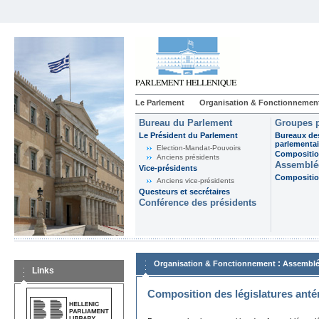
Le Parlement
Organisation & Fonctionnemen
Bureau du Parlement
Groupes p
Le Président du Parlement
Bureaux de
parlementai
Election-Mandat-Pouvoirs
Composition
Anciens présidents
Assemblée
Vice-présidents
Composition
Anciens vice-présidents
Questeurs et secrétaires
Conférence des présidents
:
Organisation & Fonctionnement
Assemblé
Links
Composition des législatures anté