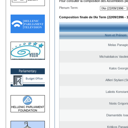
Pour consulter la composition des Assemblées plé
Plenum Term:
Composition finale de IXe Term (22/09/1996 - 
Nom et Prénom
Melas Panagio
Michaloliakos Vasilei
Kalos Georgi
Alfieri Styliani (S
Laliotis Konstan
Niotis Grigori
Diamantidis Ioa
Kritikos Panagi