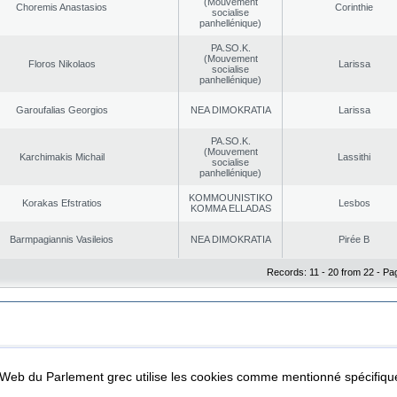
(Mouvement
Choremis Anastasios
Corinthie
socialise
panhellénique)
PA.SO.K.
(Mouvement
Floros Nikolaos
Larissa
socialise
panhellénique)
Garoufalias Georgios
NEA DΙMOKRATIA
Larissa
PA.SO.K.
(Mouvement
Karchimakis Michail
Lassithi
socialise
panhellénique)
KOMMOUNISTIKO
Korakas Efstratios
Lesbos
KOMMA ELLADAS
Barmpagiannis Vasileios
NEA DΙMOKRATIA
Pirée B
Records: 11 - 20 from 22 - Pa
|
|
ta Protection
Security & Access
l Web du Parlement grec utilise les cookies comme mentionné spécifi