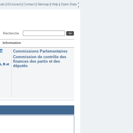
ais
|
Ελληνικά
|
Contact
|
Sitemap
|
Help
|
Open Data
Recherche
Information
es
Commissions Parlementaires
Commission de contrôle des
finances des partis et des
, B et
députés