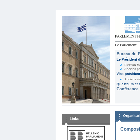
Le Parlement
Bureau du 
Le Président 
Election-M
Anciens pr
Vice-présiden
Anciens vi
Questeurs et s
Conférence 
Organisat
Links
Composit