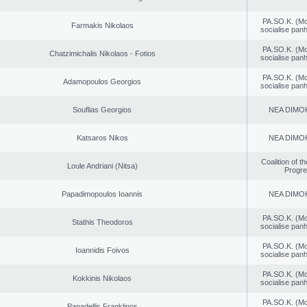
PA.SO.K. (M
Farmakis Nikolaos
socialise panh
PA.SO.K. (M
Chatzimichalis Nikolaos - Fotios
socialise panh
PA.SO.K. (M
Adamopoulos Georgios
socialise panh
Souflias Georgios
NEA DΙMO
Katsaros Nikos
NEA DΙMO
Coalition of t
Loule Andriani (Nitsa)
Progr
Papadimopoulos Ioannis
NEA DΙMO
PA.SO.K. (M
Stathis Theodoros
socialise panh
PA.SO.K. (M
Ioannidis Foivos
socialise panh
PA.SO.K. (M
Kokkinis Nikolaos
socialise panh
PA.SO.K. (M
Papadellis Fragklinos