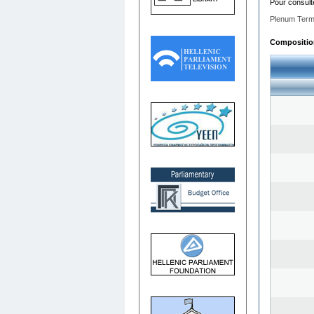
Pour consult
Plenum Term
Composition 