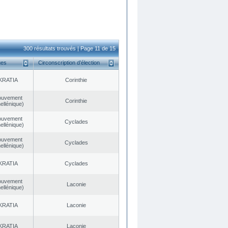
300 résultats trouvés | Page 11 de 15
ues
Circonscription d’élection
KRATIA
Corinthie
ouvement
Corinthie
ellénique)
ouvement
Cyclades
ellénique)
ouvement
Cyclades
ellénique)
KRATIA
Cyclades
ouvement
Laconie
ellénique)
KRATIA
Laconie
KRATIA
Laconie