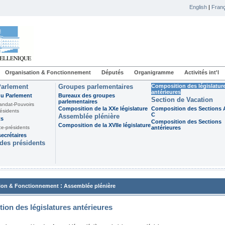
English
|
Franç
Organisation & Fonctionnement
Députés
Organigramme
Activités int'l
Parlement
Groupes parlementaires
Composition des législatur
antérieures
du Parlement
Bureaux des groupes
Section de Vacation
parlementaires
andat-Pouvoirs
Composition de la XXe législature
Composition des Sections A
ésidents
C
Assemblée plénière
ts
Composition des Sections
Composition de la XVIIe législature
ce-présidents
antérieures
ecrétaires
des présidents
:
ion & Fonctionnement
Assemblée plénière
ion des législatures antérieures