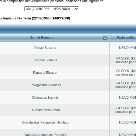
er la composition des Assemblées plénières, choisissez une législature
:
finale de IXe Term (22/09/1996 - 14/03/2000)
Nom et Prénom
Partis politiq
Dimas Stavros
NEA DΙMO
PA.SO.K. (M
Pottakis Ioannis
socialise panh
PA.SO.K. (M
Papazoi Elisavet
socialise panh
PA.SO.K. (M
Levogiannis Nikolaos
socialise panh
Chomatas Ioannis
NEA DΙMO
PA.SO.K. (M
Fountas Paraskevas
socialise panh
Skandalakis Panagiotis Nikolaou
NEA DΙMO
Dabakis Athanasios Panagioti
NEA DΙMO