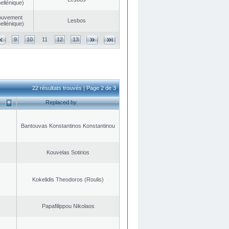
ellénique)
ouvement
Lesbos
ellénique)
9
10
11
12
13
22 résultats trouvés | Page 2 de 3
Replaced by
Bantouvas Konstantinos Konstantinou
Kouvelas Sotirios
Kokelidis Theodoros (Roulis)
Papafilippou Nikolaos