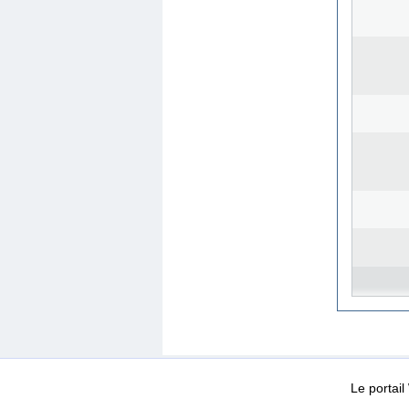
WEB-Mail
WEB-Apps
|
|
|
Conditions d’utilisation
Da
Le portai