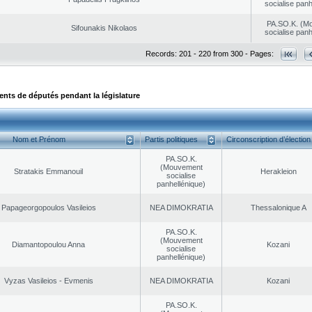
socialise panh
PA.SO.K. (M
Sifounakis Nikolaos
socialise panh
Records: 201 - 220 from 300 - Pages:
ts de députés pendant la législature
Nom et Prénom
Partis politiques
Circonscription d’élection
PA.SO.K.
(Mouvement
Stratakis Emmanouil
Herakleion
socialise
panhellénique)
Papageorgopoulos Vasileios
NEA DΙMOKRATIA
Thessalonique A
PA.SO.K.
(Mouvement
Diamantopoulou Anna
Kozani
socialise
panhellénique)
Vyzas Vasileios - Evmenis
NEA DΙMOKRATIA
Kozani
PA.SO.K.