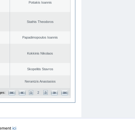
Pottakis Ioannis
Stathis Theodoros
Papadimopoulos Ioannis
Kokkinis Nikolaos
Skopelitis Stavros
Nerantzis Anastasios
ges:
1
2
3
quement
ici