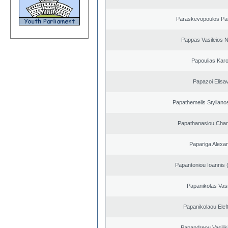
Paraskevopoulos Pa
Pappas Vasileios N
Papoulias Karo
Papazoi Elisa
Papathemelis Styliano
Papathanasiou Cha
Papariga Alexa
Papantoniou Ioannis 
Papanikolas Vasi
Papanikolaou Elef
Papandreou Vasilik