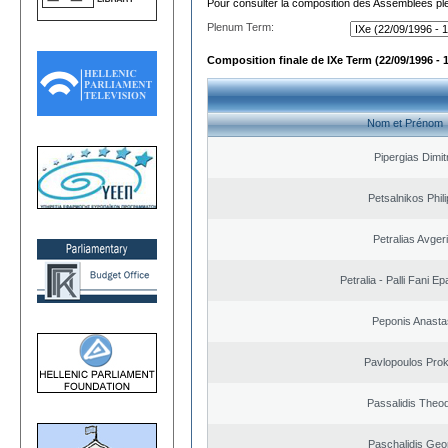
Pour consulter la composition des Assemblées plé
Plenum Term:
Composition finale de IXe Term (22/09/1996 - 
Nom et Prénom
Pipergias Dimit
Petsalnikos Phil
Petralias Avger
Petralia - Palli Fani 
Peponis Anasta
Pavlopoulos Pro
Passalidis Theo
Paschalidis Geo