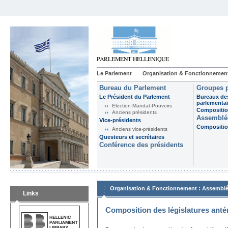
Le Parlement
Organisation & Fonctionnemen
Bureau du Parlement
Groupes p
Le Président du Parlement
Bureaux de
parlementai
Election-Mandat-Pouvoirs
Composition
Anciens présidents
Assemblée
Vice-présidents
Composition
Anciens vice-présidents
Questeurs et secrétaires
Conférence des présidents
:
Organisation & Fonctionnement
Assemblé
Links
Composition des législatures anté