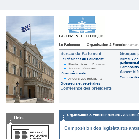
Le Parlement
Organisation & Fonctionnemen
Bureau du Parlement
Groupes p
Le Président du Parlement
Bureaux de
parlementai
Election-Mandat-Pouvoirs
Composition
Anciens présidents
Assemblée
Vice-présidents
Composition
Anciens vice-présidents
Questeurs et secrétaires
Conférence des présidents
:
Organisation & Fonctionnement
Assemblé
Links
Composition des législatures anté