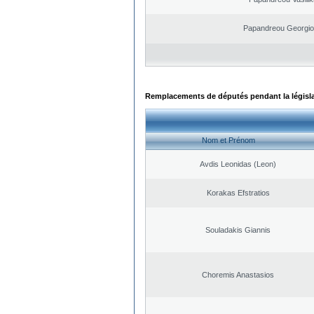
Papandreou Georgio
Remplacements de députés pendant la législ
Nom et Prénom
Avdis Leonidas (Leon)
Korakas Efstratios
Souladakis Giannis
Choremis Anastasios