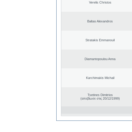
Verelis Christos
Baltas Alexandros
Stratakis Emmanouil
Diamantopoulou Anna
Karchimakis Michail
Tsetines Dimitrios
(απεβίωσε στις 20/12/1999)