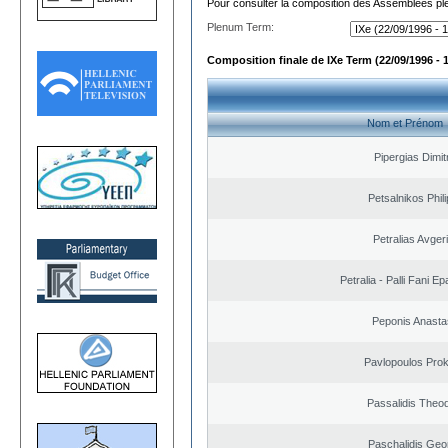
Pour consulter la composition des Assemblées plé
Plenum Term:
Composition finale de IXe Term (22/09/1996 - 
Nom et Prénom
Pipergias Dimit
Petsalnikos Phil
Petralias Avger
Petralia - Palli Fani 
Peponis Anasta
Pavlopoulos Pro
Passalidis Theo
Paschalidis Geo