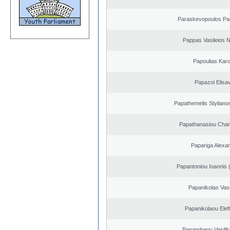
Paraskevopoulos Pa
Pappas Vasileios N
Papoulias Karo
Papazoi Elisa
Papathemelis Styliano
Papathanasiou Cha
Papariga Alexa
Papantoniou Ioannis 
Papanikolas Vasi
Papanikolaou Elef
Papandreou Vasilik