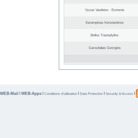
Vyzas Vasileios - Evmenis
Karampinas Konstantinos
Bellos Triantafyllos
Garoufalias Georgios
WEB-Mail
WEB-Apps
|
|
|
|
|
Conditions d’utilisation
Data Protection
Security & Access