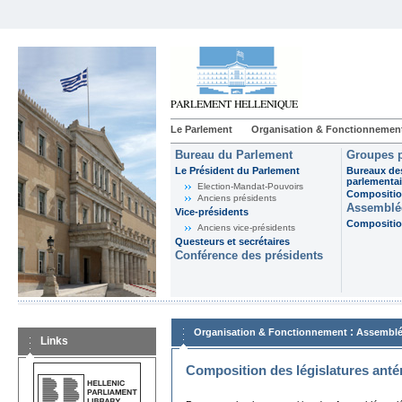
Le Parlement
Organisation & Fonctionnemen
Bureau du Parlement
Groupes p
Le Président du Parlement
Bureaux de
parlementai
Election-Mandat-Pouvoirs
Composition
Anciens présidents
Assemblée
Vice-présidents
Composition
Anciens vice-présidents
Questeurs et secrétaires
Conférence des présidents
:
Organisation & Fonctionnement
Assemblé
Links
Composition des législatures anté