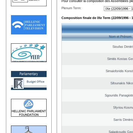
Pour consulter la composition des Assemblées plé
Plenum Term:
Composition finale de IXe Term (22/09/1996 - 
Nom et Prénom
Sioufas Dimitr
Simitis Kostas Ge
Simaioforidis Kons
Sifounakis Niko
Sgouridis Panagioti
Sfyriou Kosm
Sarris Dimitri
Salagkoudis Geo