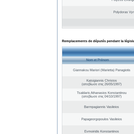
Polydoras Vy
Remplacements de députés pendant la législ
Nom et Prénom
Giannakou Mariori (Marietta) Panagiotis
Katsigiannis Christos
(απεβίωσε στις 26/05/1997)
Tsaldaris Athanasios Konstantinou
(απεβίωσε στις 04/10/1997)
Barmpagiannis Vasileios
Papageorgopoulos Vasileios
Evmoiridis Konstantinos