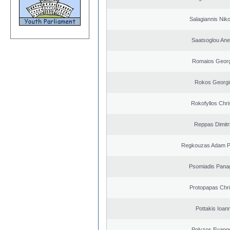
Salagiannis Nik
Saatsoglou Ane
Romaios Georg
Rokos Georgi
Rokofyllos Chri
Reppas Dimitr
Regkouzas Adam Pa
Psomiadis Panag
Protopapas Chri
Pottakis Ioann
Polyzos Evang