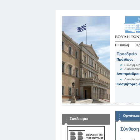
Η Βουλή
Ορ
Προεδρείο
Πρόεδρος
Εκλογή-Θη
Διατελέσαν
Αντιπρόεδροι
Διατελέσαν
Κοσμήτορες &
Οργάνωση
Σύνδεσμοι
Σύνθεση