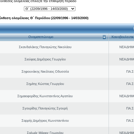
 συνθέσεις ολομέλειας επιλέξτε την επιθυμητή περίοδο
ύνθεση ολομέλειας Θ΄ Περιόδου (22/09/1996 - 14/03/2000)
Ονοματεπώνυμο
Κοινοβουλευτι
Σκανδαλάκης Παναγιώτης Νικολάου
ΝΕΑ ΔΗΜ
Σιούφας Δημήτριος Γεωργίου
ΝΕΑ ΔΗΜ
Σηφουνάκης Νικόλαος Οδυσσέα
ΠΑ.Σ
Σημίτης Κώστας Γεωργίου
ΠΑ.Σ
Σημαιοφορίδης Κωνσταντίνος Αγαπίου
ΝΕΑ ΔΗΜ
Σγουρίδης Παναγιώτης Σγουρή
ΠΑ.Σ
Σαρρής Δημήτριος Κωνσταντίνου
ΠΑ.Σ
Σαλμάς Μάριος Γεωργίου
ΝΕΑ ΔΗΜ