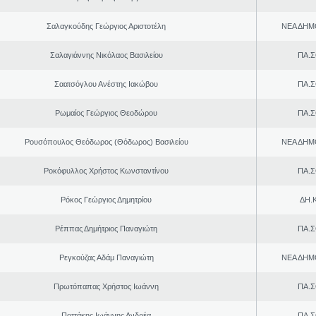
Σαλαγκούδης Γεώργιος Αριστοτέλη
ΝΕΑ ΔΗΜ
Σαλαγιάννης Νικόλαος Βασιλείου
ΠΑ.Σ
Σαατσόγλου Ανέστης Ιακώβου
ΠΑ.Σ
Ρωμαίος Γεώργιος Θεοδώρου
ΠΑ.Σ
Ρουσόπουλος Θεόδωρος (Θόδωρος) Βασιλείου
ΝΕΑ ΔΗΜ
Ροκόφυλλος Χρήστος Κωνσταντίνου
ΠΑ.Σ
Ρόκος Γεώργιος Δημητρίου
ΔΗ.Κ
Ρέππας Δημήτριος Παναγιώτη
ΠΑ.Σ
Ρεγκούζας Αδάμ Παναγιώτη
ΝΕΑ ΔΗΜ
Πρωτόπαπας Χρήστος Ιωάννη
ΠΑ.Σ
Ποττάκης Ιωάννης Ανδρέα
ΠΑ.Σ