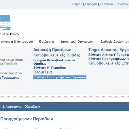
English
|
Français
|
Ελληνικά
|
Επικοινω
γάνωση & Λειτουργία
Βουλευτές
Διοικητική Οργάνωση
Διεθνείς Δραστηρι
Διάσκεψη Προέδρων
Τμήμα Διακοπής Εργ
Κοινοβουλευτικές Ομάδες
Σύνθεση Α Β και Γ Τμημά
Σύνθεση Προηγούμενων Π
τεία-Αρμοδιότητες
Γραφεία Κοινοβουλευτικών
Κοινοβουλευτικές Επι
τες Πρόεδροι
Ομάδων
Σύνθεση K' Περιόδου
Ολομέλεια
τες Αντιπρόεδροι
Σύνθεση Προηγούμενων Περιόδων
 Γραμματείς
:
 & Λειτουργία
Ολομέλεια
 Προηγούμενων Περιόδων