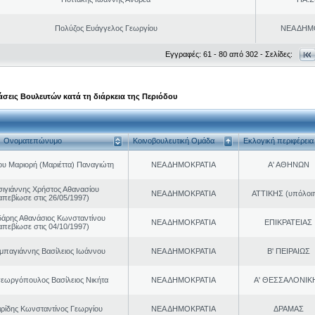
Πολύζος Ευάγγελος Γεωργίου
ΝΕΑ ΔΗΜ
Εγγραφές: 61 - 80 από 302 - Σελίδες:
σεις Βουλευτών κατά τη διάρκεια της Περιόδου
Ονοματεπώνυμο
Κοινοβουλευτική Ομάδα
Εκλογική περιφέρεια
ου Μαριορή (Μαριέττα) Παναγιώτη
ΝΕΑ ΔΗΜΟΚΡΑΤΙΑ
Α' ΑΘΗΝΩΝ
σιγιάννης Χρήστος Αθανασίου
ΝΕΑ ΔΗΜΟΚΡΑΤΙΑ
ΑΤΤΙΚΗΣ (υπόλοι
απεβίωσε στις 26/05/1997)
άρης Αθανάσιος Κωνσταντίνου
ΝΕΑ ΔΗΜΟΚΡΑΤΙΑ
ΕΠΙΚΡΑΤΕΙΑΣ
απεβίωσε στις 04/10/1997)
παγιάννης Βασίλειος Ιωάννου
ΝΕΑ ΔΗΜΟΚΡΑΤΙΑ
Β' ΠΕΙΡΑΙΩΣ
εωργόπουλος Βασίλειος Νικήτα
ΝΕΑ ΔΗΜΟΚΡΑΤΙΑ
Α' ΘΕΣΣΑΛΟΝΙΚ
ιρίδης Κωνσταντίνος Γεωργίου
ΝΕΑ ΔΗΜΟΚΡΑΤΙΑ
ΔΡΑΜΑΣ