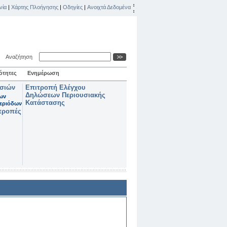
νία
|
Χάρτης Πλοήγησης
|
Οδηγίες
|
Ανοιχτά Δεδομένα
Αναζήτηση
ότητες
Ενημέρωση
ασιών
Επιτροπή Ελέγχου
Δηλώσεων Περιουσιακής
των
Κατάστασης
εριόδων
τροπές