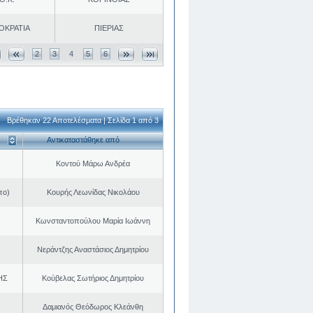
ΟΚΡΑΤΙΑ
ΠΙΕΡΙΑΣ
2
3
4
5
6
Βρέθηκαν 22 Αποτελέσματα | Σελίδα 1 από 3
Αντικαταστάθηκε από
Κοντού Μάρω Ανδρέα
πο)
Κουρής Λεωνίδας Νικολάου
Κωνσταντοπούλου Μαρία Ιωάννη
Νεράντζης Αναστάσιος Δημητρίου
ΗΣ
Κούβελας Σωτήριος Δημητρίου
Δαμιανός Θεόδωρος Κλεάνθη