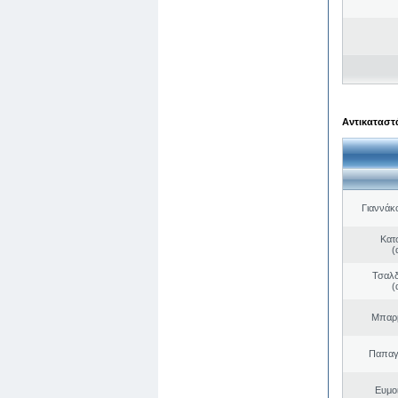
Αντικαταστά
Γιαννάκ
Κατ
(
Τσαλδ
(
Μπαρμ
Παπαγ
Ευμο