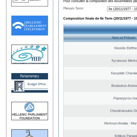
Pour consulter la composition des Assemblées plé
Plenum Term:
Composition finale de IIe Term (20/11/1977 - 1
Nom et Prénom
Kiosklis Elefthe
Kyratsous Merko
Karypidis Chara
Bouloukos Aristo
Papaspyrou Ioa
Chondrokoukis Dim
Merkouri Amalia - Mar
Kritikos Panagi