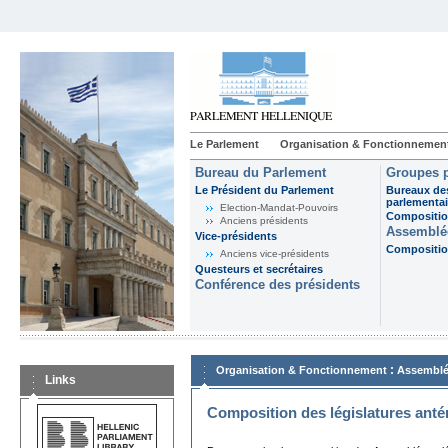
Le Parlement
Organisation & Fonctionnemen
Bureau du Parlement
Groupes p
Le Président du Parlement
Bureaux de
parlementai
Election-Mandat-Pouvoirs
Composition
Anciens présidents
Assemblée
Vice-présidents
Composition
Anciens vice-présidents
Questeurs et secrétaires
Conférence des présidents
:
Organisation & Fonctionnement
Assemblé
Links
Composition des législatures anté