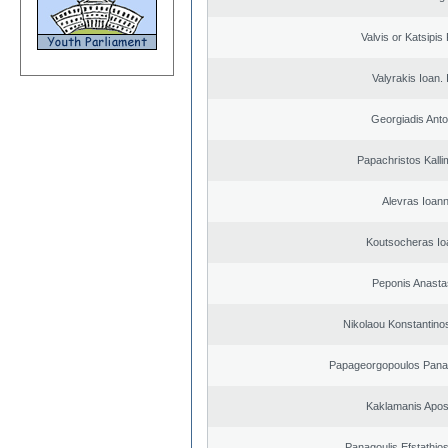
Valvis or Katsipis
Valyrakis Ioan. 
Georgiadis Anto
Papachristos Kall
Alevras Ioann
Koutsocheras Io
Peponis Anasta
Nikolaou Konstantino
Papageorgopoulos Panagi
Kaklamanis Apos
Panagoulis Efstathios