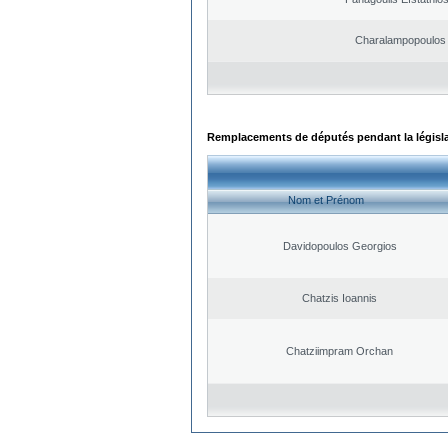
Charalampopoulos 
Remplacements de députés pendant la législ
Nom et Prénom
Davidopoulos Georgios
Chatzis Ioannis
Chatziimpram Orchan