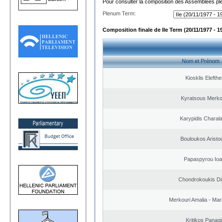
Pour consulter la composition des Assemblées plé
Plenum Term:
Composition finale de IIe Term (20/11/1977 - 1
Nom et Prénom
Kiosklis Elefthe
Kyratsous Merko
Karypidis Chara
Bouloukos Aristo
Papaspyrou Ioa
Chondrokoukis Dim
Merkouri Amalia - Mar
Kritikos Panagi