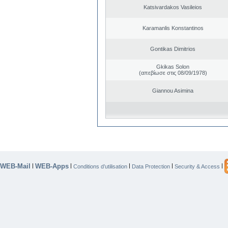
Katsivardakos Vasileios
Karamanlis Konstantinos
Gontikas Dimitrios
Gkikas Solon
(απεβίωσε στις 08/09/1978)
Giannou Asimina
WEB-Mail
WEB-Apps
|
|
|
|
|
Conditions d’utilisation
Data Protection
Security & Access