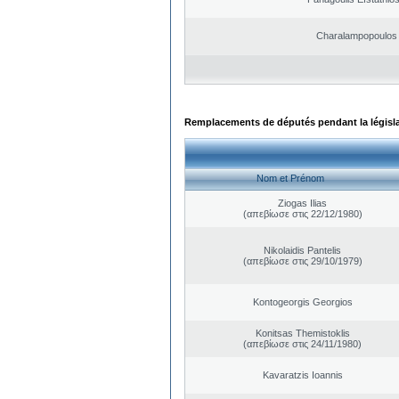
Charalampopoulos 
Remplacements de députés pendant la législ
Nom et Prénom
Ziogas Ilias
(απεβίωσε στις 22/12/1980)
Nikolaidis Pantelis
(απεβίωσε στις 29/10/1979)
Kontogeorgis Georgios
Konitsas Themistoklis
(απεβίωσε στις 24/11/1980)
Kavaratzis Ioannis