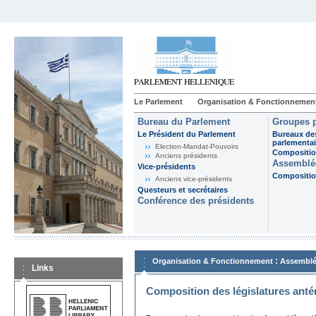
Le Parlement
Organisation & Fonctionnemen
Bureau du Parlement
Groupes p
Le Président du Parlement
Bureaux de
parlementai
Election-Mandat-Pouvoirs
Composition
Anciens présidents
Assemblée
Vice-présidents
Composition
Anciens vice-présidents
Questeurs et secrétaires
Conférence des présidents
:
Organisation & Fonctionnement
Assemblé
Links
Composition des législatures anté