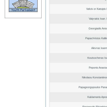
Valvis or Katsipis
Valyrakis Ioan. 
Georgiadis Anto
Papachristos Kall
Alevras Ioann
Koutsocheras Io
Peponis Anasta
Nikolaou Konstantino
Papageorgopoulos Panagi
Kaklamanis Apos
Panagoulis Efstathios