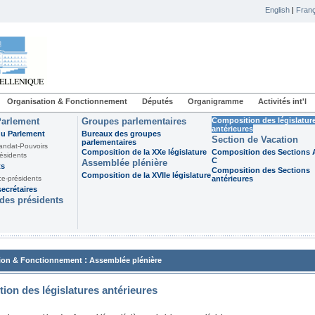
English
|
Franç
Organisation & Fonctionnement
Députés
Organigramme
Activités int'l
Parlement
Groupes parlementaires
Composition des législatur
antérieures
du Parlement
Bureaux des groupes
Section de Vacation
parlementaires
andat-Pouvoirs
Composition de la XXe législature
Composition des Sections A
ésidents
C
Assemblée plénière
ts
Composition des Sections
Composition de la XVIIe législature
ce-présidents
antérieures
ecrétaires
des présidents
:
ion & Fonctionnement
Assemblée plénière
ion des législatures antérieures