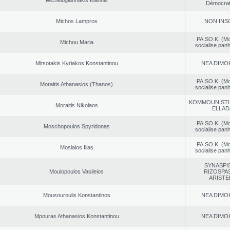
Michelogiannakis Ioannis
Démocrat
Michos Lampros
NON INS
PA.SO.K. (M
Michou Maria
socialise panh
Mitsotakis Kyriakos Konstantinou
NEA DΙMO
PA.SO.K. (M
Moraitis Athanasios (Thanos)
socialise panh
KOMMOUNISTI
Moraitis Nikolaos
ELLAD
PA.SO.K. (M
Moschopoulos Spyridonas
socialise panh
PA.SO.K. (M
Mosialos Ilias
socialise panh
SYNASPI
Moulopoulos Vasileios
RIZOSPAS
ARISTE
Mousouroulis Konstantinos
NEA DΙMO
Mpouras Athanasios Konstantinou
NEA DΙMO