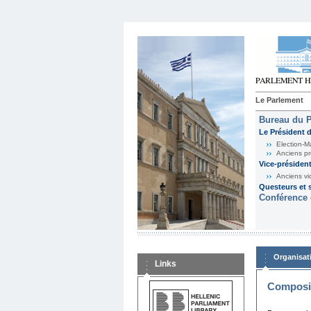
Le Parlement
Bureau du 
Le Président 
Election-M
Anciens pr
Vice-présiden
Anciens vi
Questeurs et s
Conférence 
Organisat
Links
Composit