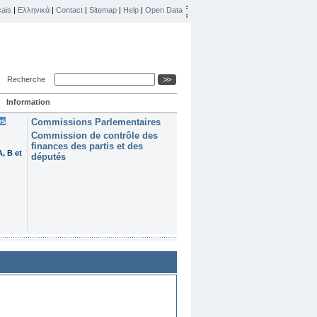
ais
|
Ελληνικά
|
Contact
|
Sitemap
|
Help
|
Open Data
Recherche
Information
es
Commissions Parlementaires
Commission de contrôle des
finances des partis et des
, B et
députés