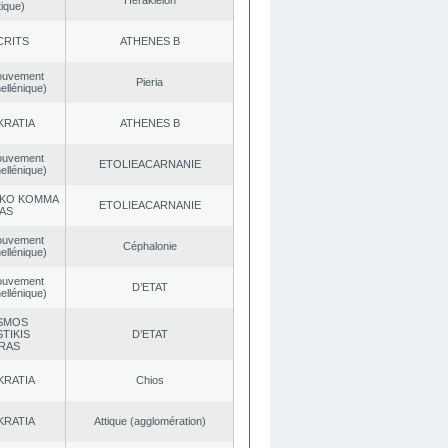
Herakleion
ique)
CRITS
ATHENES Β
ouvement
Pieria
ellénique)
KRATIA
ATHENES Β
ouvement
EΤOLIEACARNANIE
ellénique)
KO KOMMA
EΤOLIEACARNANIE
AS
ouvement
Céphalonie
ellénique)
ouvement
D’ETAT
ellénique)
SMOS
TIKIS
D’ETAT
RAS
KRATIA
Chios
KRATIA
Αttique (agglomération)