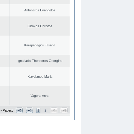
Antonaros Evangelos
Gkokas Christos
Karapanagioti Tatiana
Ignatiadis Theodoros Georgiou
Klavdianou Maria
Vagena Anna
 - Pages:
1
2