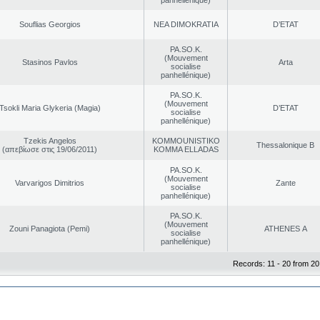
panhellénique)
Souflias Georgios
NEA DΙMOKRATIA
D’ETAT
PA.SO.K.
(Mouvement
Stasinos Pavlos
Arta
socialise
panhellénique)
PA.SO.K.
(Mouvement
Tsokli Maria Glykeria (Magia)
D’ETAT
socialise
panhellénique)
Tzekis Angelos
KOMMOUNISTIKO
Thessalonique B
(απεβίωσε στις 19/06/2011)
KOMMA ELLADAS
PA.SO.K.
(Mouvement
Varvarigos Dimitrios
Zante
socialise
panhellénique)
PA.SO.K.
(Mouvement
Zouni Panagiota (Pemi)
ATHENES Α
socialise
panhellénique)
Records: 11 - 20 from 20