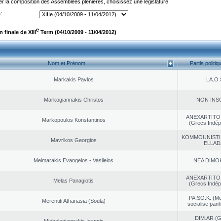
er la composition des Assemblées plénières, choisissez une législature
:
e
finale de XIII
Term (04/10/2009 - 11/04/2012)
Nom et Prénom
Partis politiq
Markakis Pavlos
LA.O.
Markogiannakis Christos
NON INS
ANEXARTITOI
Markopoulos Konstantinos
(Grecs Indép
KOMMOUNISTI
Mavrikos Georgios
ELLAD
Meimarakis Evangelos - Vasileios
NEA DΙMO
ANEXARTITOI
Melas Panagiotis
(Grecs Indép
PA.SO.K. (M
Merentiti Athanasia (Soula)
socialise panh
DIM.AR (