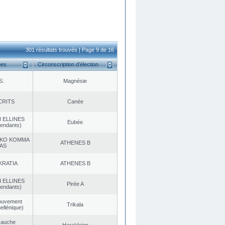
301 résultats trouvés | Page 9 de 16
ues
Circonscription d’élection
S.
Magnésie
CRITS
Canée
 ELLINES
Eubée
endants)
KO KOMMA
ATHENES Β
AS
KRATIA
ATHENES Β
 ELLINES
Pirée A
endants)
ouvement
Trikala
ellénique)
Gauche