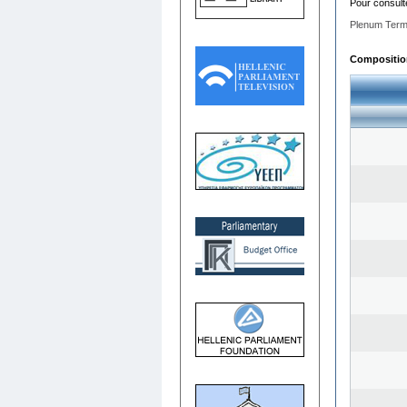
Pour consult
Plenum Term
Composition 