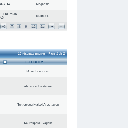
KRATIA
Magnésie
KO KOMMA
Magnésie
AS
7
8
9
10
11
20 résultats trouvés | Page 2 de 2
Replaced by
Melas Panagiotis
Alexandridou Vasiliki
Tektonidou Kyriaki Anastasiou
Kouroupaki Evagelia