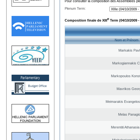
Pour consulter la composition des Assemblées plé
Plenum Term:
e
Composition finale de XIII
Term (04/10/2009 -
Nom et Prénom
Markakis Pav
Markogiannakis Ch
Markopoulos Konst
Mavrikos Geor
Meimarakis Evangelos 
Melas Panagio
Merentiti Athanasia