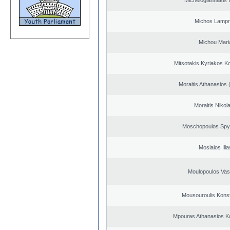
Michelogiannakis 
Michos Lampr
Michou Mari
Mitsotakis Kyriakos K
Moraitis Athanasios
Moraitis Nikol
Moschopoulos Spy
Mosialos Ilia
Moulopoulos Vasi
Mousouroulis Konst
Mpouras Athanasios K