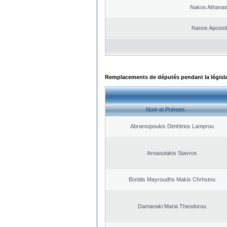
Nakos Athanas
Nanos Aposto
Remplacements de députés pendant la législ
Nom et Prénom
Abramopoulos Dimhtrios Lamprou
Arnaoutakis Stavros
Boridis Mayroudhs Makis Chrhstou
Damanaki Maria Theodorou