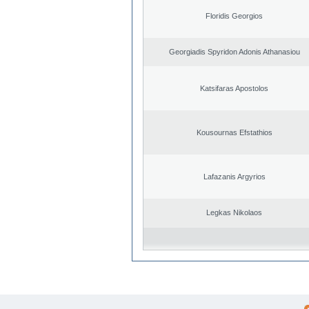
Floridis Georgios
Georgiadis Spyridon Adonis Athanasiou
Katsifaras Apostolos
Kousournas Efstathios
Lafazanis Argyrios
Legkas Nikolaos