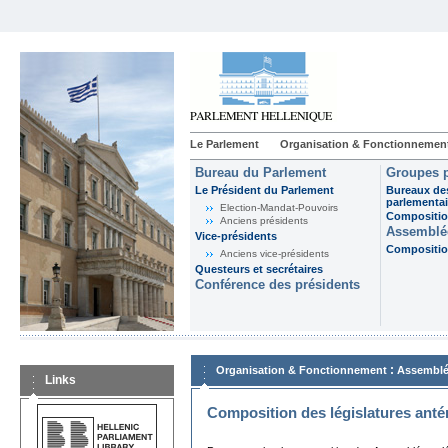
Le Parlement
Organisation & Fonctionnemen
Bureau du Parlement
Groupes p
Le Président du Parlement
Bureaux de
parlementai
Election-Mandat-Pouvoirs
Composition
Anciens présidents
Assemblée
Vice-présidents
Composition
Anciens vice-présidents
Questeurs et secrétaires
Conférence des présidents
:
Organisation & Fonctionnement
Assemblé
Links
Composition des législatures anté