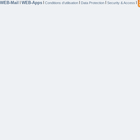
WEB-Mail
WEB-Apps
|
|
|
|
|
Conditions d’utilisation
Data Protection
Security & Access