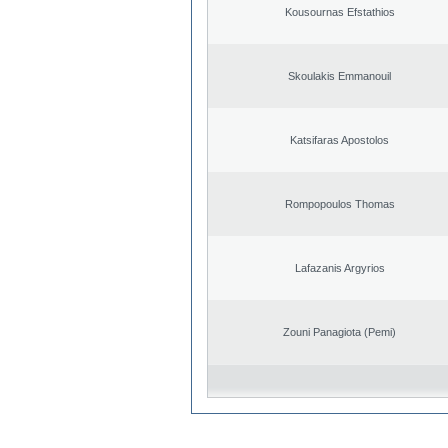
Kousournas Efstathios
Skoulakis Emmanouil
Katsifaras Apostolos
Rompopoulos Thomas
Lafazanis Argyrios
Zouni Panagiota (Pemi)