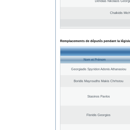
Dendias Nikolaos Georg
Chalkidis Mich
Remplacements de députés pendant la législ
Nom et Prénom
Georgiadis Spyridon Adonis Athanasiou
Boridis Mayroudhs Makis Chrhstou
Stasinos Pavlos
Floridis Georgios