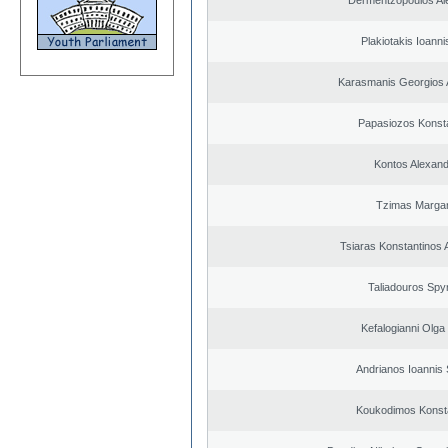
Dermentzopoulos Al
Plakiotakis Ioanni
Karasmanis Georgios 
Papasiozos Konst
Kontos Alexan
Tzimas Margari
Tsiaras Konstantinos 
Taliadouros Spy
Kefalogianni Olga 
Andrianos Ioannis 
Koukodimos Konst