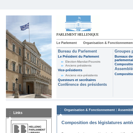
Le Parlement
Organisation & Fonctionnemen
Bureau du Parlement
Groupes p
Le Président du Parlement
Bureaux de
parlementai
Election-Mandat-Pouvoirs
Composition
Anciens présidents
Assemblée
Vice-présidents
Composition
Anciens vice-présidents
Questeurs et secrétaires
Conférence des présidents
:
Organisation & Fonctionnement
Assemblé
Links
Composition des législatures anté