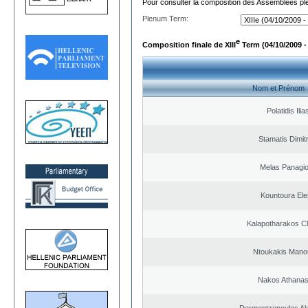
Pour consulter la composition des Assemblées plé
Plenum Term:
e
Composition finale de XIII
Term (04/10/2009 -
Nom et Prénom
Polatidis Ilia
Stamatis Dimitr
Melas Panagio
Kountoura El
Kalapotharakos Ch
Ntoukakis Mano
Nakos Athanas