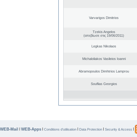
Varvarigos Dimitrios
Tzekis Angelos
(απεβίωσε στις 19/06/2011)
Legkas Nikolaos
Michaloliakos Vasileios Ioanni
Abramopoulos Dimhtrios Lamprou
Souflias Georgios
WEB-Mail
WEB-Apps
|
|
|
|
|
Conditions d’utilisation
Data Protection
Security & Access