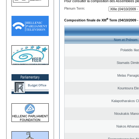
Pour consulter la composition des Assemblées plé
Plenum Term:
e
Composition finale de XIII
Term (04/10/2009 -
Nom et Prénom
Polatidis Ilia
Stamatis Dimitr
Melas Panagio
Kountoura El
Kalapotharakos Ch
Ntoukakis Mano
Nakos Athanas