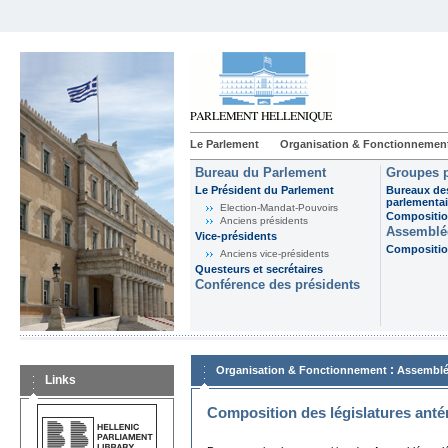
Le Parlement
Organisation & Fonctionnemen
Bureau du Parlement
Groupes p
Le Président du Parlement
Bureaux de
parlementai
Election-Mandat-Pouvoirs
Composition
Anciens présidents
Assemblée
Vice-présidents
Composition
Anciens vice-présidents
Questeurs et secrétaires
Conférence des présidents
:
Organisation & Fonctionnement
Assemblé
Links
Composition des législatures anté