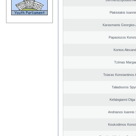
Dermentzopoulos Al
Plakiotakis Ioanni
Karasmanis Georgios 
Papasiozos Konst
Kontos Alexan
Tzimas Margari
Tsiaras Konstantinos 
Taliadouros Spy
Kefalogianni Olga 
Andrianos Ioannis 
Koukodimos Konst