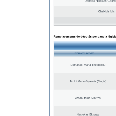
Dendias Nikolaos Georg
Chalkidis Mich
Remplacements de députés pendant la législ
Nom et Prénom
Damanaki Maria Theodorou
Tsokli Maria Glykeria (Magia)
Arnaoutakis Stavros
Nasiokas Ektoras