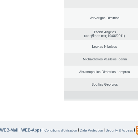
Varvarigos Dimitrios
Tzekis Angelos
(απεβίωσε στις 19/06/2011)
Legkas Nikolaos
Michaloliakos Vasileios Ioanni
Abramopoulos Dimhtrios Lamprou
Souflias Georgios
WEB-Mail
WEB-Apps
|
|
|
|
|
Conditions d’utilisation
Data Protection
Security & Access