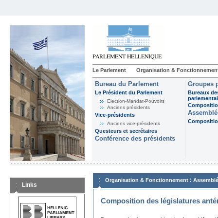
Le Parlement
Organisation & Fonctionnemen
Bureau du Parlement
Groupes p
Le Président du Parlement
Bureaux de
parlementai
Election-Mandat-Pouvoirs
Composition
Anciens présidents
Assemblée
Vice-présidents
Composition
Anciens vice-présidents
Questeurs et secrétaires
Conférence des présidents
:
Organisation & Fonctionnement
Assemblé
Links
Composition des législatures anté