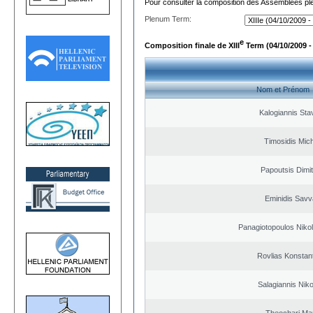
Pour consulter la composition des Assemblées plé
Plenum Term:
e
Composition finale de XIII
Term (04/10/2009 -
Nom et Prénom
Kalogiannis Sta
Timosidis Mich
Papoutsis Dimit
Eminidis Sav
Panagiotopoulos Nikol
Rovlias Konstan
Salagiannis Nik