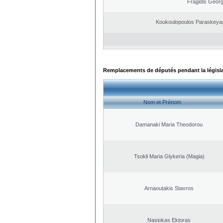
Fragidis Georg
Koukoulopoulos Paraskeyas 
Remplacements de députés pendant la législ
Nom et Prénom
Damanaki Maria Theodorou
Tsokli Maria Glykeria (Magia)
Arnaoutakis Stavros
Nasiokas Ektoras