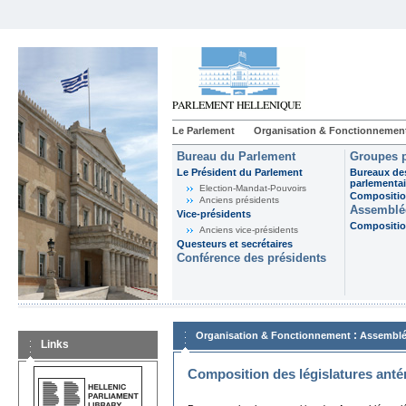
Le Parlement
Organisation & Fonctionnemen
Bureau du Parlement
Groupes p
Le Président du Parlement
Bureaux de
parlementai
Election-Mandat-Pouvoirs
Composition
Anciens présidents
Assemblée
Vice-présidents
Composition
Anciens vice-présidents
Questeurs et secrétaires
Conférence des présidents
:
Organisation & Fonctionnement
Assemblé
Links
Composition des législatures anté