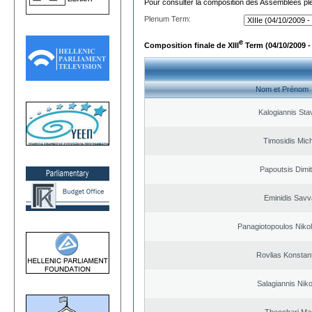
Pour consulter la composition des Assemblées plé
Plenum Term:
e
Composition finale de XIII
Term (04/10/2009 -
Nom et Prénom
Kalogiannis Sta
Timosidis Mich
Papoutsis Dimit
Eminidis Sav
Panagiotopoulos Nikol
Rovlias Konstan
Salagiannis Nik