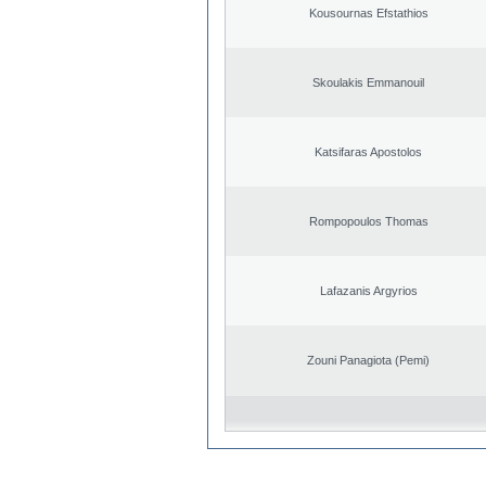
Kousournas Efstathios
Skoulakis Emmanouil
Katsifaras Apostolos
Rompopoulos Thomas
Lafazanis Argyrios
Zouni Panagiota (Pemi)