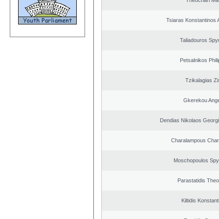
Theochari Mar
Tsiaras Konstantinos 
Taliadouros Spy
Petsalnikos Phil
Tzikalagias Zi
Gkerekou Angel
Dendias Nikolaos Georg
Charalampous Char
Moschopoulos Spy
Parastatidis The
Kiltidis Konstan