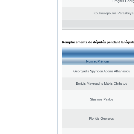
Fragidis Georg
Koukoulopoulos Paraskeyas 
Remplacements de députés pendant la législ
Nom et Prénom
Georgiadis Spyridon Adonis Athanasiou
Boridis Mayroudhs Makis Chrhstou
Stasinos Pavlos
Floridis Georgios