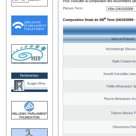
Pour consulter la composition des Assemblées plé
Plenum Term:
e
Composition finale de XIII
Term (04/10/2009 -
Nom et Prénom
Vozempergk Elissave
Pipilh Foteinh A
Kanelli Garyfallia Lia
Pafilis Athanasios 
Pleyris Athanasios Ko
Tsipras Alexios 
Oikonomou Pant