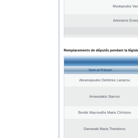
Moulopoulos Vasi
Antonaros Evan
Remplacements de députés pendant la législ
Nom et Prénom
Abramopoulos Dimhtrios Lamprou
Arnaoutakis Stavros
Boridis Mayroudhs Makis Chrhstou
Damanaki Maria Theodorou