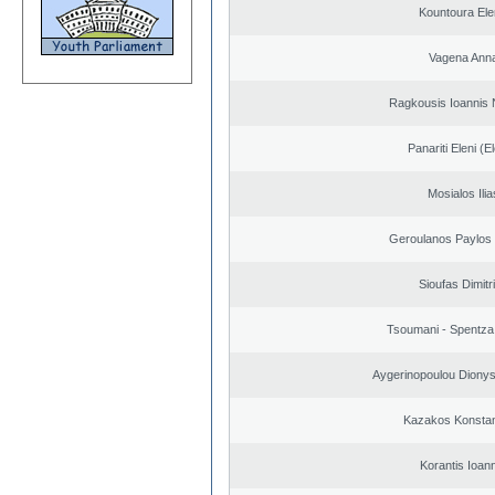
Kountoura El
Vagena Ann
Ragkousis Ioannis 
Panariti Eleni (E
Mosialos Ilia
Geroulanos Paylos
Sioufas Dimitr
Tsoumani - Spentza
Aygerinopoulou Diony
Kazakos Konstan
Korantis Ioan