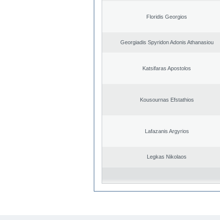
Floridis Georgios
Georgiadis Spyridon Adonis Athanasiou
Katsifaras Apostolos
Kousournas Efstathios
Lafazanis Argyrios
Legkas Nikolaos