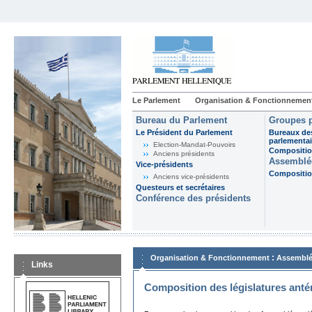
Le Parlement
Organisation & Fonctionnemen
Bureau du Parlement
Groupes p
Le Président du Parlement
Bureaux de
parlementai
Election-Mandat-Pouvoirs
Composition
Anciens présidents
Assemblée
Vice-présidents
Composition
Anciens vice-présidents
Questeurs et secrétaires
Conférence des présidents
:
Organisation & Fonctionnement
Assemblé
Links
Composition des législatures anté