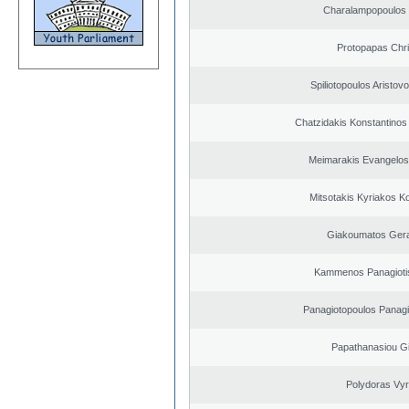
Charalampopoulos
Protopapas Chri
Spiliotopoulos Aristovo
Chatzidakis Konstantinos
Meimarakis Evangelos 
Mitsotakis Kyriakos K
Giakoumatos Ger
Kammenos Panagioti
Panagiotopoulos Panagi
Papathanasiou G
Polydoras Vy