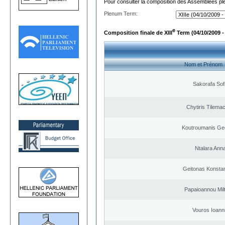
Pour consulter la composition des Assemblées plé
Plenum Term:
e
Composition finale de XIII
Term (04/10/2009 -
Nom et Prénom
Sakorafa Sof
Chytiris Tilema
Koutroumanis Ge
Ntalara Ann
Geitonas Konstan
Papaioannou Milt
Vouros Ioann