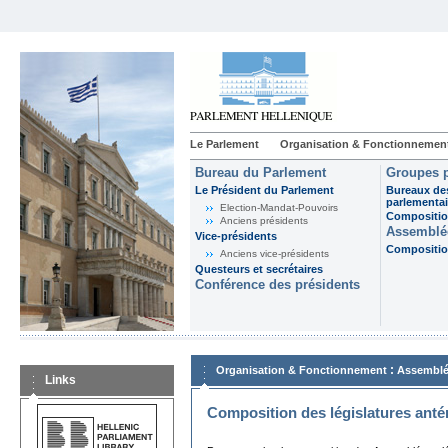
Le Parlement
Organisation & Fonctionnemen
Bureau du Parlement
Groupes p
Le Président du Parlement
Bureaux de
parlementai
Election-Mandat-Pouvoirs
Composition
Anciens présidents
Assemblée
Vice-présidents
Composition
Anciens vice-présidents
Questeurs et secrétaires
Conférence des présidents
:
Organisation & Fonctionnement
Assemblé
Links
Composition des législatures anté