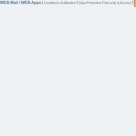
WEB-Mail
WEB-Apps
|
|
|
|
|
Conditions d’utilisation
Data Protection
Security & Access