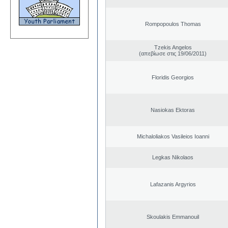
Rompopoulos Thomas
Tzekis Angelos
(απεβίωσε στις 19/06/2011)
Floridis Georgios
Nasiokas Ektoras
Michaloliakos Vasileios Ioanni
Legkas Nikolaos
Lafazanis Argyrios
Skoulakis Emmanouil