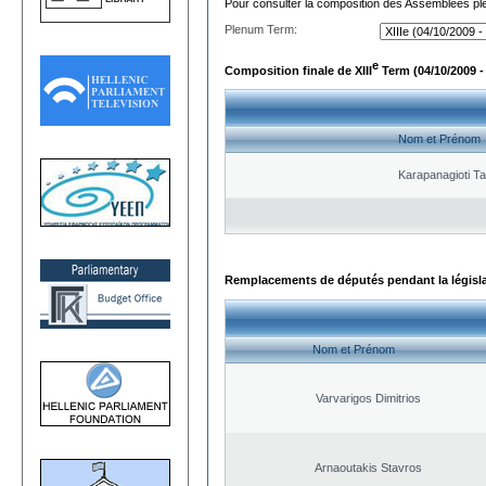
Pour consulter la composition des Assemblées plé
Plenum Term:
e
Composition finale de XIII
Term (04/10/2009 -
Nom et Prénom
Karapanagioti Ta
Remplacements de députés pendant la législ
Nom et Prénom
Varvarigos Dimitrios
Arnaoutakis Stavros