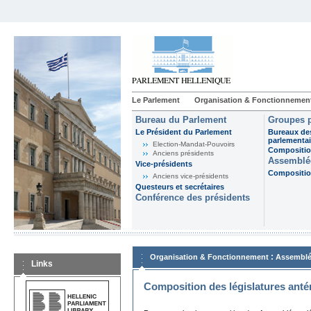
Le Parlement
Organisation & Fonctionnemen
Bureau du Parlement
Groupes p
Le Président du Parlement
Bureaux de
parlementai
Election-Mandat-Pouvoirs
Composition
Anciens présidents
Assemblée
Vice-présidents
Composition
Anciens vice-présidents
Questeurs et secrétaires
Conférence des présidents
:
Organisation & Fonctionnement
Assemblé
Links
Composition des législatures anté