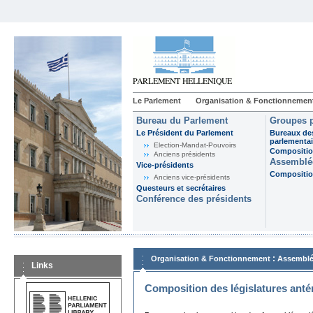
Le Parlement
Organisation & Fonctionnemen
Bureau du Parlement
Groupes p
Le Président du Parlement
Bureaux de
parlementai
Election-Mandat-Pouvoirs
Composition
Anciens présidents
Assemblée
Vice-présidents
Composition
Anciens vice-présidents
Questeurs et secrétaires
Conférence des présidents
:
Organisation & Fonctionnement
Assemblé
Links
Composition des législatures anté