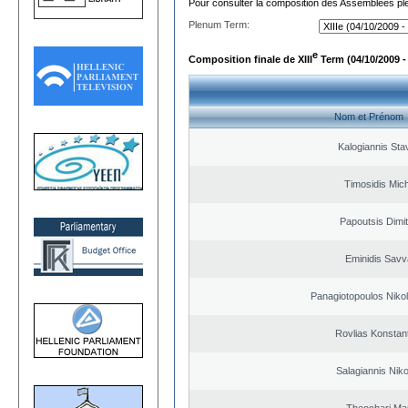
Pour consulter la composition des Assemblées plé
Plenum Term:
e
Composition finale de XIII
Term (04/10/2009 -
Nom et Prénom
Kalogiannis Sta
Timosidis Mich
Papoutsis Dimit
Eminidis Sav
Panagiotopoulos Nikol
Rovlias Konstan
Salagiannis Nik