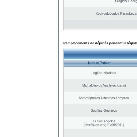
Fragidis Georg
Koukoulopoulos Paraskeyas 
Remplacements de députés pendant la législ
Nom et Prénom
Legkas Nikolaos
Michaloliakos Vasileios Ioanni
Abramopoulos Dimhtrios Lamprou
Souflias Georgios
Tzekis Angelos
(απεβίωσε στις 19/06/2011)