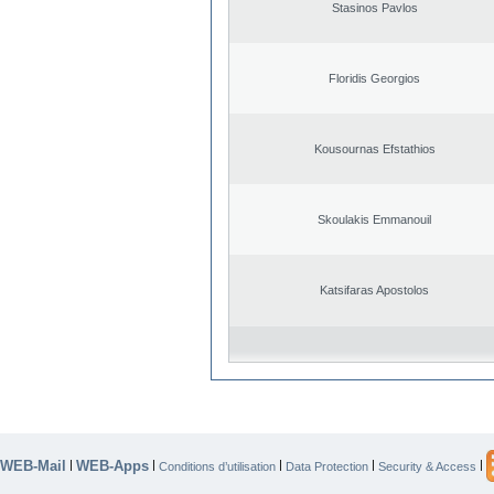
Stasinos Pavlos
Floridis Georgios
Kousournas Efstathios
Skoulakis Emmanouil
Katsifaras Apostolos
WEB-Mail
WEB-Apps
|
|
|
|
|
Conditions d’utilisation
Data Protection
Security & Access