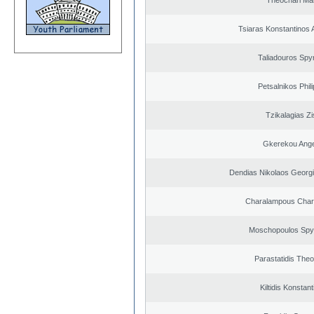
Theochari Mar
Tsiaras Konstantinos 
Taliadouros Spy
Petsalnikos Phil
Tzikalagias Zi
Gkerekou Angel
Dendias Nikolaos Georg
Charalampous Char
Moschopoulos Spy
Parastatidis The
Kiltidis Konstan